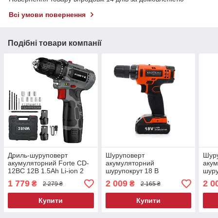
Всі умови повернення
Подібні товари компанії
Дриль-шуруповерт
Шуруповерт
Шур
акумуляторний Forte CD-
акумуляторний
аку
12BC 12В 1.5Аh Li-ion 2
шурупокрут 18 В
шуру
батареї кейс шурупокрут
Kraft&Dele KD1572
Kraf
1 779
2 009
2 0
₴
₴
2 279 ₴
2 165 ₴
акумуляторний
аку
шуруповерт
шуру
Купити
Купити