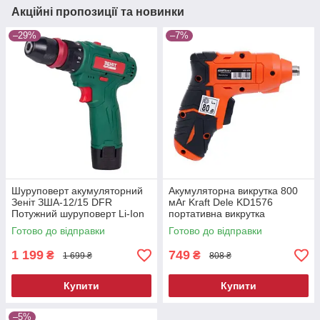
Акційні пропозиції та новинки
–29%
–7%
Шуруповерт акумуляторний
Акумуляторна викрутка 800
Зеніт ЗША-12/15 DFR
мАг Kraft Dele KD1576
Потужний шуруповерт Li-Ion
портативна викрутка
Готово до відправки
Готово до відправки
1 199
749
₴
₴
1 699 ₴
808 ₴
Купити
Купити
–5%