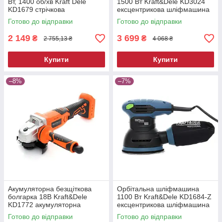
Вт, 1400 об/хв Kraft Dele
1500 Вт Kraft&Dele KD3024
KD1679 стрічкова
ексцентрикова шліфмашина
шліфувальна машина
Готово до відправки
Готово до відправки
2 149
3 699
₴
₴
2 755,13 ₴
4 068 ₴
Купити
Купити
–8%
–7%
Акумуляторна безщіткова
Орбітальна шліфмашина
болгарка 18В Kraft&Dele
1100 Вт Kraft&Dele KD1684-Z
KD1772 акумуляторна
ексцентрикова шліфмашина
болгарка
Готово до відправки
Готово до відправки