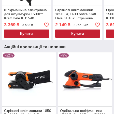
Шліфмашина електрична
Стрічкові шліфмашини
Орб
для штукатурки 1500Вт
1850 Вт, 1400 об/хв Kraft
1500
Kraft Dele KD1548
Dele KD1679 стрічкова
KD30
шліфувальний верстат
шліфувальна машина
шлі
3 369
2 149
3 6
₴
₴
3 588 ₴
2 755,13 ₴
для гіпсу
Купити
Купити
Акційні пропозиції та новинки
–22%
–9%
Стрічкові шліфмашини 1850
Орбітальна шліфмашина