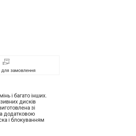
я для замовлення
інь і багато інших.
азивних дисків
виготовлена зі
ена додатковою
ска і блокуванням