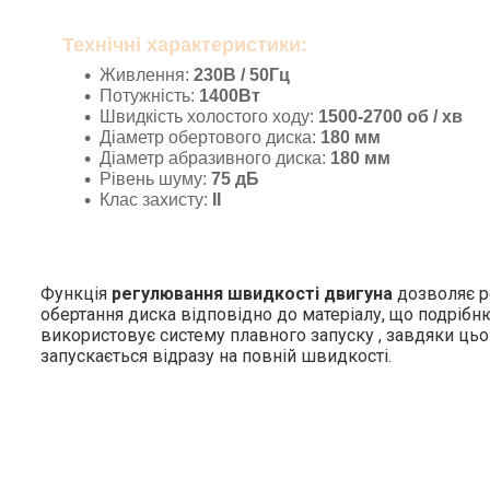
Технічні характеристики:
Живлення:
230В / 50Гц
Потужність:
1400Вт
Швидкість холостого ходу:
1500-2700 об / хв
Діаметр обертового диска:
180 мм
Діаметр абразивного диска:
180 мм
Рівень шуму:
75 дБ
Клас захисту:
II
Функція
регулювання швидкості двигуна
дозволяє р
обертання диска відповідно до матеріалу, що подрібню
використовує систему плавного запуску , завдяки ць
запускається відразу на повній швидкості.