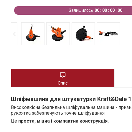
Залишилось
0
0
0
0
0
0
0
0
Опис
Шліфмашина для штукатурки Kraft&Dele
1
Високоякісна безпильна шліфувальна машина - призна
рукоятка забезпечують точне шліфування.
Це
проста, міцна і компактна конструкція.