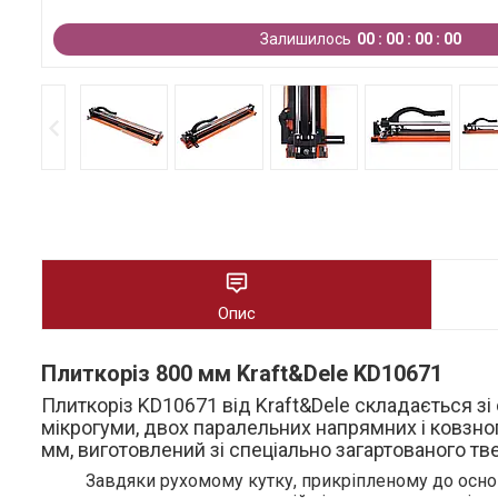
Залишилось
0
0
0
0
0
0
0
0
Опис
Плиткоріз 800 мм Kraft&Dele KD10671
Плиткоріз KD10671 від Kraft&Dele складається зі 
мікрогуми, двох паралельних напрямних і ковзно
мм, виготовлений зі спеціально загартованого тв
Завдяки рухомому кутку, прикріпленому до основ