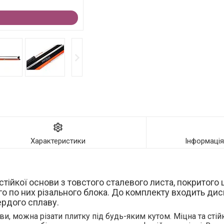
Характеристики
Інформаці
стійкої основи з товстого сталевого листа, покритого
го по них різального блока. До комплекту входить ди
ердого сплаву.
и, можна різати плитку під будь-яким кутом. Міцна та стій