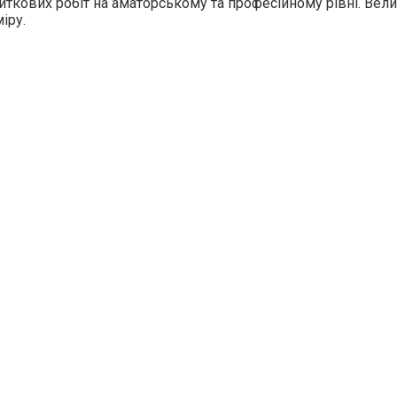
литкових робіт на аматорському та професійному рівні. Вел
міру.