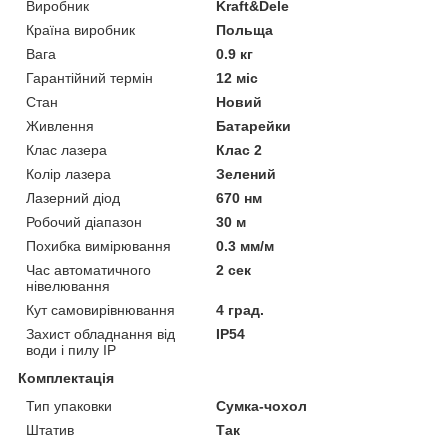
Виробник
Kraft&Dele
Країна виробник
Польща
Вага
0.9 кг
Гарантійний термін
12 міс
Стан
Новий
Живлення
Батарейки
Клас лазера
Клас 2
Колір лазера
Зелений
Лазерний діод
670 нм
Робочий діапазон
30 м
Похибка вимірювання
0.3 мм/м
Час автоматичного
2 сек
нівелювання
Кут самовирівнювання
4 град.
Захист обладнання від
IP54
води і пилу IP
Комплектація
Тип упаковки
Сумка-чохол
Штатив
Так