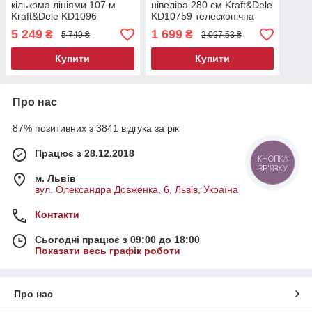
кількома лініями 107 м
нівеліра 280 см Kraft&Dele
Kraft&Dele KD1096
KD10759 телескопічна
лазерний рівень-нівелір
штанга для лазерного
5 249
1 699
₴
₴
5 749 ₴
2 097,53 ₴
рівня
Купити
Купити
Про нас
87% позитивних з 3841 відгука за рік
Працює з 28.12.2018
КНОПКА
ЗВ'ЯЗКУ
м. Львів
вул. Олександра Довженка, 6, Львів, Україна
Контакти
Сьогодні працює з 09:00 до 18:00
Показати весь графік роботи
Про нас