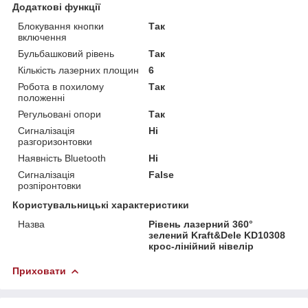
Додаткові функції
Блокування кнопки
Так
включення
Бульбашковий рівень
Так
Кількість лазерних площин
6
Робота в похилому
Так
положенні
Регульовані опори
Так
Сигналізація
Ні
разгоризонтовки
Наявність Bluetooth
Ні
Сигналізація
False
розпіронтовки
Користувальницькі характеристики
Назва
Рівень лазерний 360°
зелений Kraft&Dele KD10308
крос-лінійний нівелір
Приховати