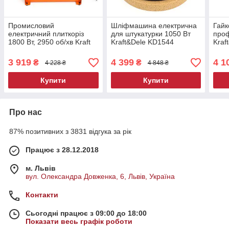
Промисловий
Шліфмашина електрична
Гайк
електричний плиткоріз
для штукатурки 1050 Вт
проф
1800 Вт, 2950 об/хв Kraft
Kraft&Dele KD1544
Kraf
Dele KD577 плиткоріз
шліфувальний верстат
елек
електричний
для гіпсу
3 919
4 399
4 1
₴
₴
4 228 ₴
4 848 ₴
Купити
Купити
Про нас
87% позитивних з 3831 відгука за рік
Працює з 28.12.2018
м. Львів
вул. Олександра Довженка, 6, Львів, Україна
Контакти
Сьогодні працює з 09:00 до 18:00
Показати весь графік роботи