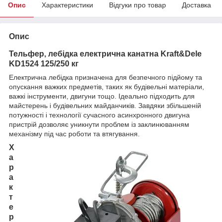
Опис
Характеристики
Відгуки про товар
Доставка
Опис
Тельфер, лебідка електрична канатна Kraft&Dele
KD1524 125/250 кг
Електрична лебідка призначена для безпечного підйому та
опускання важких предметів, таких як будівельні матеріали,
важкі інструменти, двигуни тощо. Ідеально підходить для
майстерень і будівельних майданчиків. Завдяки збільшеній
потужності і технології сучасного асинхронного двигуна
пристрій дозволяє уникнути проблем із заклинюванням
механізму під час роботи та втягування.
Х
а
р
а
к
т
е
р