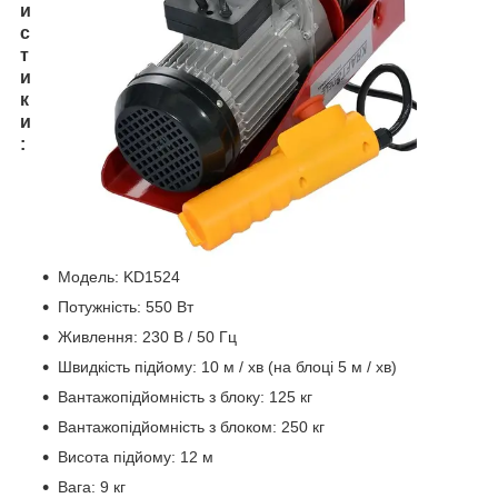
и
с
т
и
к
и
:
Модель: KD1524
Потужність: 550 Вт
Живлення: 230 В / 50 Гц
Швидкість підйому: 10 м / хв (на блоці 5 м / хв)
Вантажопідйомність з блоку: 125 кг
Вантажопідйомність з блоком: 250 кг
Висота підйому: 12 м
Вага: 9 кг