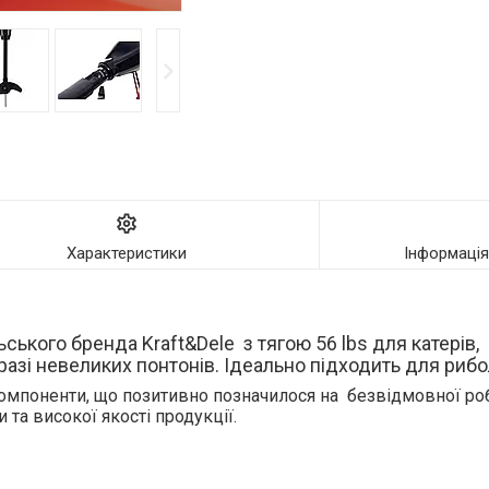
Характеристики
Інформаці
ького бренда Kraft&Dele з тягою 56 lbs для катерів,
разі невеликих понтонів. Ідеально підходить для рибол
компоненти, що позитивно позначилося на безвідмовної роб
 та високої якості продукції.