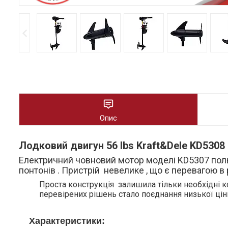
Опис
Лодковий двигун 56 lbs Kraft&Dele KD5308
Електричний човновий мотор моделі KD5307 польс
понтонів . Пристрій невелике , що є перевагою в 
Проста конструкція залишила тільки необхідні 
перевірених рішень стало поєднання низької ціни
Характеристики: