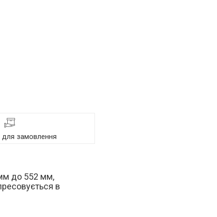
я для замовлення
мм до 552 мм,
апресовується в