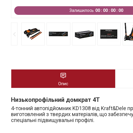
Залишилось
0
0
0
0
0
0
0
0
Опис
Низькопрофільний домкрат 4Т
4-тонний автопідйомник KD1308 від Kraft&Dele п
виготовлений з твердих матеріалів, що забезпечу
спеціальні підвищувальні профілі.