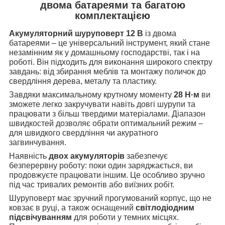
двома батареями та багатою
комплектацією
Акумуляторний шуруповерт 12 В
із двома
батареями – це універсальний інструмент, який стане
незамінним як у домашньому господарстві, так і на
роботі. Він підходить для виконання широкого спектру
завдань: від збирання меблів та монтажу поличок до
свердління дерева, металу та пластику.
Завдяки максимальному крутному моменту
28 Н·м
ви
зможете легко закручувати навіть довгі шурупи та
працювати з більш твердими матеріалами. Діапазон
швидкостей дозволяє обрати оптимальний режим –
для швидкого свердління чи акуратного
загвинчування.
Наявність
двох акумуляторів
забезпечує
безперервну роботу: поки один заряджається, ви
продовжуєте працювати іншим. Це особливо зручно
під час тривалих ремонтів або виїзних робіт.
Шуруповерт має зручний прогумований корпус, що не
ковзає в руці, а також оснащений
світлодіодним
підсвічуванням
для роботи у темних місцях.