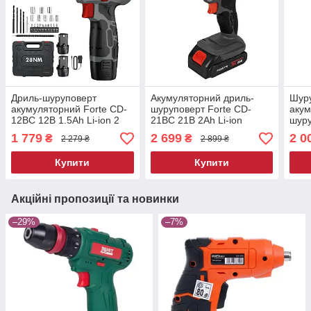
Дриль-шуруповерт
Акумуляторний дриль-
Шур
акумуляторний Forte CD-
шуруповерт Forte CD-
аку
12BC 12В 1.5Аh Li-ion 2
21BC 21В 2Аh Li-ion
шуру
батареї кейс шурупокрут
батарея шурупокрут
Kraf
1 779
2 699
2 0
₴
₴
2 279 ₴
2 899 ₴
дриль
аку
шур
Купити
Купити
Акційні пропозиції та новинки
–29%
–7%