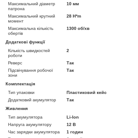
Максимальний діаметр
10 мм
патрона
Максимальний крутний
28 H*m
момент
Максимальна кількість
1300 об/хв
обертів
Додаткові функції
Кількість швидкостей
2
роботи
Реверс
Так
Підсвічування робочої
Так
зони
Комплектація
Тип упаковки
Пластиковий кейс
Додатковий акумулятор
Так
Живлення
Тип акумулятора
Li-Ion
Напруга акумулятору
12 В
Час зарядки акумулятора
1 годин