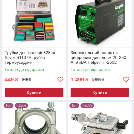
Трубки для ізоляції 328 шт.
Зварювальний апарат із
Silver S11379 трубки
цифровим дисплеєм 20-250
термоусадочні
А, 9 кВА Helper HI-250D
Готово до відправки
Готово до відправки
449
1 499
₴
₴
649 ₴
1 999 ₴
Купити
Купити
Топ
–25%
Топ
–25%