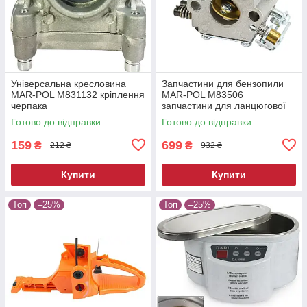
Універсальна кресловина
Запчастини для бензопили
MAR-POL M831132 кріплення
MAR-POL M83506
черпака
запчастини для ланцюгової
пилки
Готово до відправки
Готово до відправки
159
699
₴
₴
212 ₴
932 ₴
Купити
Купити
Топ
–25%
Топ
–25%