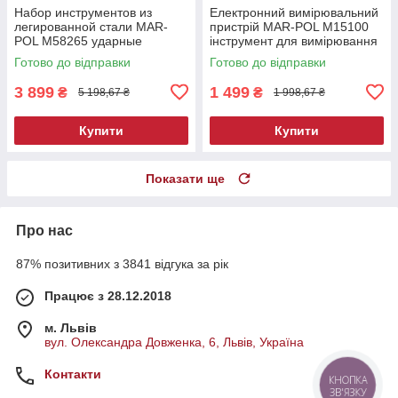
Набор инструментов из
Електронний вимірювальний
легированной стали MAR-
пристрій MAR-POL M15100
POL M58265 ударные
інструмент для вимірювання
головки Torx и Hex
Готово до відправки
Готово до відправки
3 899
1 499
₴
₴
5 198,67 ₴
1 998,67 ₴
Купити
Купити
Показати ще
Про нас
87% позитивних з 3841 відгука за рік
Працює з 28.12.2018
м. Львів
вул. Олександра Довженка, 6, Львів, Україна
Контакти
КНОПКА
ЗВ'ЯЗКУ