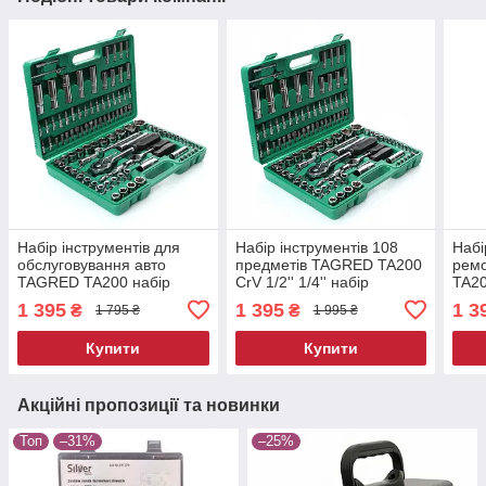
Набір інструментів для
Набір інструментів 108
Набі
обслуговування авто
предметів TAGRED TA200
рем
TAGRED TA200 набір
CrV 1/2'' 1/4'' набір
TA20
інструментів 108
професійного інструменту
інст
1 395
1 395
1 3
₴
₴
1 795 ₴
1 995 ₴
предметів 1/2 1/4
Купити
Купити
Акційні пропозиції та новинки
Топ
–31%
–25%