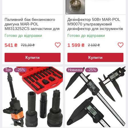
Паливний бак бензинового
Дезінфектор 50Вт MAR-POL
двигуна MAR-POL
M90070 ультразвуковий
M8313252CS запчастини для
дезінфектор для інструментів
двигуна
Готово до відправки
Готово до відправки
541
1 599
₴
₴
721,33 ₴
2 132 ₴
Купити
Купити
Топ
–25%
Новинка
–25%