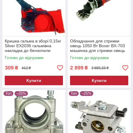
Кришка гальма в зборі 0,15кг
Обладнання для стрижки
Silver EX2036 гальмівна
овець 1050 Вт Boxer BX-703
накладка до бензопили
машинка для стрижки овець
Готово до відправки
Готово до відправки
309
2 899
₴
₴
412 ₴
3 865,33 ₴
Купити
Купити
Топ
–25%
Топ
–25%