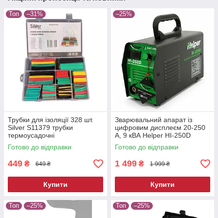
Топ
–31%
–25%
Трубки для ізоляції 328 шт.
Зварювальний апарат із
Silver S11379 трубки
цифровим дисплеєм 20-250
термоусадочні
А, 9 кВА Helper HI-250D
Готово до відправки
Готово до відправки
449
1 499
₴
₴
649 ₴
1 999 ₴
Купити
Купити
Топ
–25%
Топ
–25%