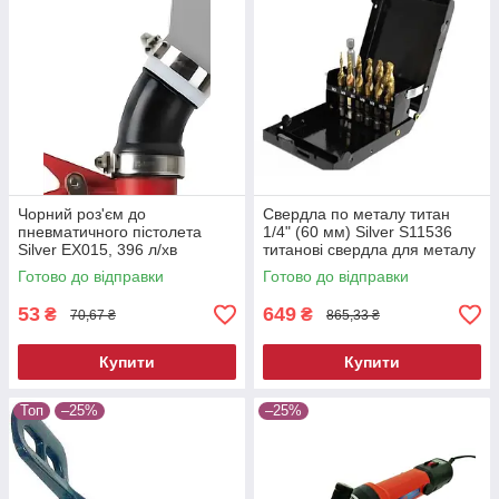
Чорний роз'єм до
Свердла по металу титан
пневматичного пістолета
1/4" (60 мм) Silver S11536
Silver EX015, 396 л/хв
титанові свердла для металу
Готово до відправки
Готово до відправки
53
649
₴
₴
70,67 ₴
865,33 ₴
Купити
Купити
Топ
–25%
–25%