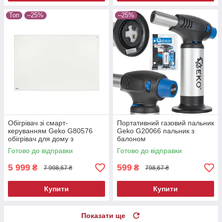
Топ
–25%
–25%
Обігрівач зі смарт-
Портативний газовий пальник
керуванням Geko G80576
Geko G20066 пальник з
обігрівач для дому з
балоном
дистанційним керуванням
Готово до відправки
Готово до відправки
5 999
599
₴
₴
7 998,67 ₴
798,67 ₴
Купити
Купити
Показати ще