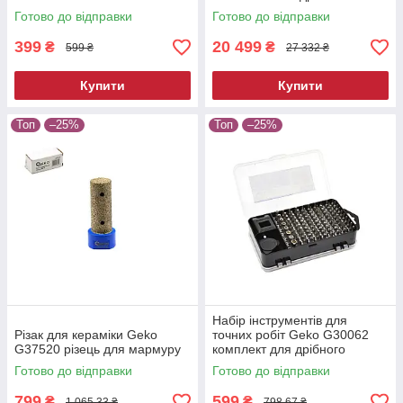
обтискач кабельних гнізд
Готово до відправки
Готово до відправки
399
20 499
₴
₴
599 ₴
27 332 ₴
Купити
Купити
Топ
–25%
Топ
–25%
Набір інструментів для
Різак для кераміки Geko
точних робіт Geko G30062
G37520 різець для мармуру
комплект для дрібного
ремонту
Готово до відправки
Готово до відправки
799
599
₴
₴
1 065,33 ₴
798,67 ₴