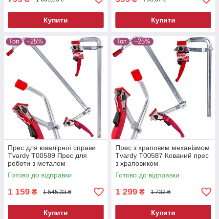
Купити
Купити
Топ
–25%
Топ
–25%
Прес для ювелірної справи
Прес з храповим механізмом
Tvardy T00589 Прес для
Tvardy T00587 Кований прес
роботи з металом
з храповиком
Готово до відправки
Готово до відправки
1 159
1 299
₴
₴
1 545,33 ₴
1 732 ₴
Купити
Купити