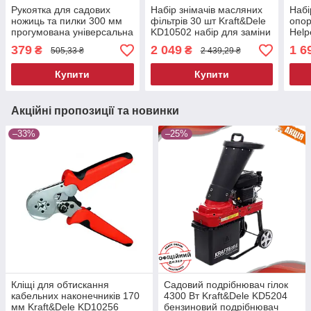
Рукоятка для садових
Набір знімачів масляних
Набі
ножиць та пилки 300 мм
фільтрів 30 шт Kraft&Dele
опор
прогумована універсальна
KD10502 набір для заміни
Help
Kraft&Dele KD1764 ручка
масляних фільтрів
проф
379
2 049
1 6
₴
₴
505,33 ₴
2 439,29 ₴
змінна
знім
Купити
Купити
Акційні пропозиції та новинки
–33%
–25%
Кліщі для обтискання
Садовий подрібнювач гілок
кабельних наконечників 170
4300 Вт Kraft&Dele KD5204
мм Kraft&Dele KD10256
бензиновий подрібнювач