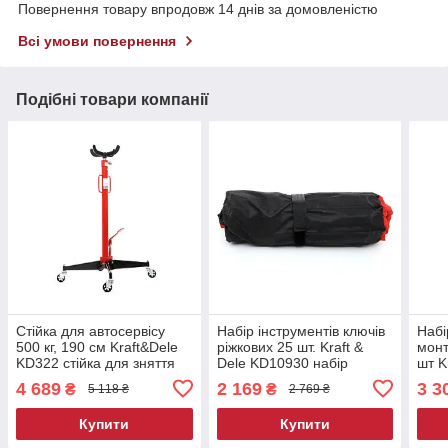
Повернення товару впродовж 14 днів за домовленістю
Всі умови повернення
Подібні товари компанії
Стійка для автосервісу
Набір інструментів ключів
Набі
500 кг, 190 см Kraft&Dele
ріжкових 25 шт. Kraft &
монт
KD322 стійка для зняття
Dele KD10930 набір
шт K
коробки
ключів рожкових
набі
4 689
2 169
3 3
₴
₴
5 118 ₴
2 769 ₴
підш
Купити
Купити