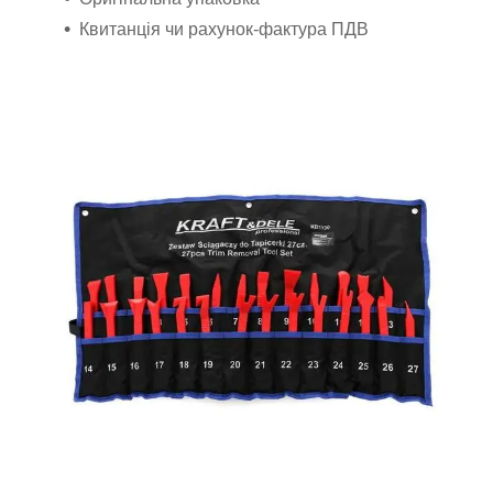
Квитанція чи рахунок-фактура ПДВ