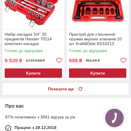
Набір насадок 3/4" 20
Пристрій для стиснення
предметів Haisser 70114
пружин верхніх клапанів 10
комплект насадок
шт. Kraft&Dele KD10213
розсухарювач клапанів
Готово до відправки
Готово до відправки
9 539
699
₴
₴
12 074,68 ₴
852,44 ₴
Купити
Купити
Показати ще
Про нас
87% позитивних з 3841 відгука за рік
Працює з 28.12.2018