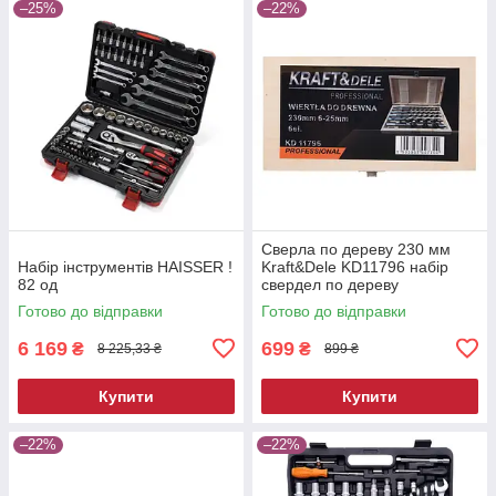
–25%
–22%
Сверла по дереву 230 мм
Набір інструментів HAISSER !
Kraft&Dele KD11796 набір
82 од
свердел по дереву
Готово до відправки
Готово до відправки
6 169
699
₴
₴
8 225,33 ₴
899 ₴
Купити
Купити
–22%
–22%