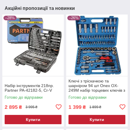
Акційні пропозиції та новинки
–28%
–26%
Ключі з тріскачкою та
Набір інструментів 218пр.
шарніром 94 шт Onex OX-
Partner PA-42182-5, Cr-V
249M набір торцевих ключів з
тріскачкою
Готово до відправки
Готово до відправки
2 895
1 399
₴
₴
3 995 ₴
1 899 ₴
Купити
Купити