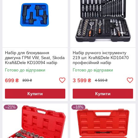
Набір для блокування
Набір ручного інструменту
двигуна ГРМ VW, Seat, Skoda
219 шт. Kraft&Dele KD10470
Kraft&Dele KD10094 набір
професійний набір
для блокування ГРМ
інструментів
Готово до відправки
Готово до відправки
699
3 599
₴
₴
899 ₴
4 599 ₴
Купити
Купити
–21%
–18%