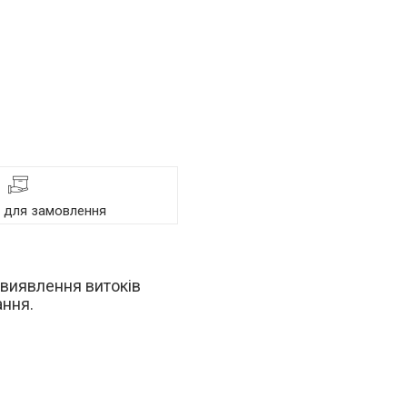
я для замовлення
 виявлення витоків
ання.