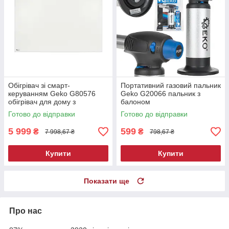
Обігрівач зі смарт-
Портативний газовий пальник
керуванням Geko G80576
Geko G20066 пальник з
обігрівач для дому з
балоном
дистанційним керуванням
Готово до відправки
Готово до відправки
5 999
599
₴
₴
7 998,67 ₴
798,67 ₴
Купити
Купити
Показати ще
Про нас