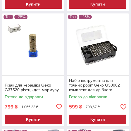
Купити
Купити
Топ
–25%
Топ
–25%
Набір інструментів для
Різак для кераміки Geko
точних робіт Geko G30062
G37520 різець для мармуру
комплект для дрібного
ремонту
Готово до відправки
Готово до відправки
799
599
₴
₴
1 065,33 ₴
798,67 ₴
Купити
Купити