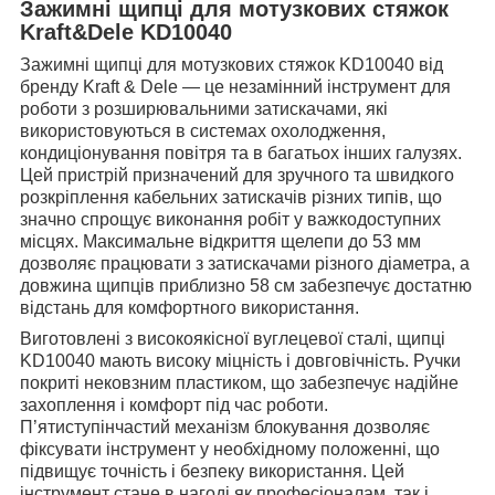
Зажимні щипці для мотузкових стяжок
Kraft&Dele KD10040
Зажимні щипці для мотузкових стяжок KD10040 від
бренду Kraft & Dele — це незамінний інструмент для
роботи з розширювальними затискачами, які
використовуються в системах охолодження,
кондиціонування повітря та в багатьох інших галузях.
Цей пристрій призначений для зручного та швидкого
розкріплення кабельних затискачів різних типів, що
значно спрощує виконання робіт у важкодоступних
місцях. Максимальне відкриття щелепи до 53 мм
дозволяє працювати з затискачами різного діаметра, а
довжина щипців приблизно 58 см забезпечує достатню
відстань для комфортного використання.
Виготовлені з високоякісної вуглецевої сталі, щипці
KD10040 мають високу міцність і довговічність. Ручки
покриті нековзним пластиком, що забезпечує надійне
захоплення і комфорт під час роботи.
П’ятиступінчастий механізм блокування дозволяє
фіксувати інструмент у необхідному положенні, що
підвищує точність і безпеку використання. Цей
інструмент стане в нагоді як професіоналам, так і