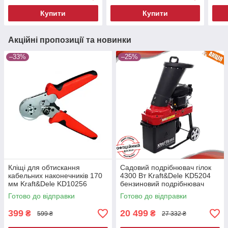
Купити
Купити
Акційні пропозиції та новинки
–33%
–25%
Кліщі для обтискання
Садовий подрібнювач гілок
кабельних наконечників 170
4300 Вт Kraft&Dele KD5204
мм Kraft&Dele KD10256
бензиновий подрібнювач
обтискач кабельних гнізд
Готово до відправки
Готово до відправки
399
20 499
₴
₴
599 ₴
27 332 ₴