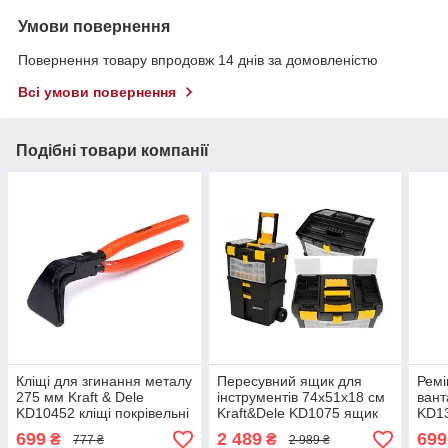
Умови повернення
Повернення товару впродовж 14 днів за домовленістю
Всі умови повернення
Подібні товари компанії
Кліщі для згинання металу
Пересувний ящик для
Ремі
275 мм Kraft & Dele
інструментів 74х51х18 см
вант
KD10452 кліщі покрівельні
Kraft&Dele KD1075 ящик
KD13
вигнуті
на колесах для
стяг
699
2 489
699
₴
₴
777 ₴
2 989 ₴
інструментів