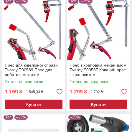
Топ
–25%
Топ
–25%
Прес для ювелірної справи
Прес з храповим механізмом
Tvardy T00589 Прес для
Tvardy T00587 Кований прес
роботи з металом
з храповиком
Готово до відправки
Готово до відправки
1 159
1 299
₴
₴
1 545,33 ₴
1 732 ₴
Купити
Купити
Топ
–25%
–25%