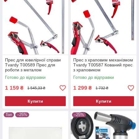
Прес для ювелірної справи
Прес з храповим механізмом
Tvardy T00589 Прес для
Tvardy T00587 Кований прес
роботи з металом
з храповиком
Готово до відправки
Готово до відправки
1 159
1 299
₴
₴
1 545,33 ₴
1 732 ₴
Купити
Купити
Топ
–25%
–25%