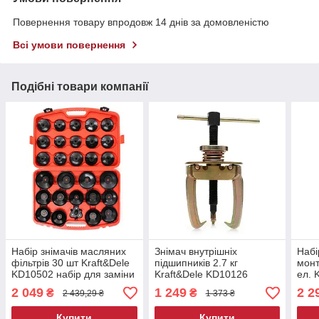
Повернення товару впродовж 14 днів за домовленістю
Всі умови повернення
Подібні товари компанії
Набір знімачів масляних
Знімач внутрішніх
Набі
фільтрів 30 шт Kraft&Dele
підшипників 2.7 кг
монт
KD10502 набір для заміни
Kraft&Dele KD10126
ел. 
масляних фільтрів
знімач підшипників
набі
2 049
1 249
2 2
₴
₴
2 439,29 ₴
1 373 ₴
підш
Купити
Купити