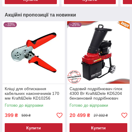
Акційні пропозиції та новинки
–33%
–25%
Кліщі для обтискання
Садовий подрібнювач гілок
кабельних наконечників 170
4300 Вт Kraft&Dele KD5204
мм Kraft&Dele KD10256
бензиновий подрібнювач
обтискач кабельних гнізд
Готово до відправки
Готово до відправки
399
20 499
₴
₴
599 ₴
27 332 ₴
Купити
Купити