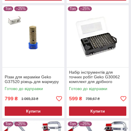
Топ
–25%
Топ
–25%
Набір інструментів для
Різак для кераміки Geko
точних робіт Geko G30062
G37520 різець для мармуру
комплект для дрібного
ремонту
Готово до відправки
Готово до відправки
799
599
₴
₴
1 065,33 ₴
798,67 ₴
Купити
Купити
Топ
–25%
Топ
–25%