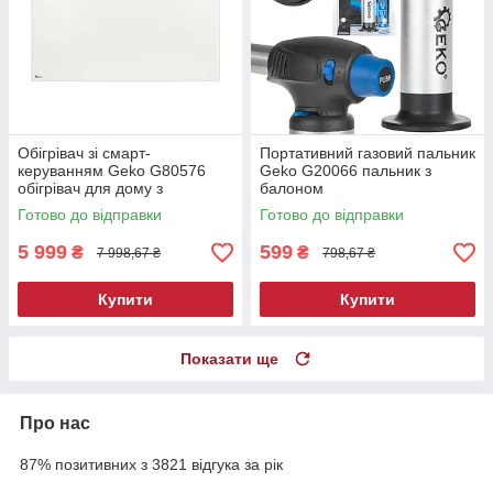
Обігрівач зі смарт-
Портативний газовий пальник
керуванням Geko G80576
Geko G20066 пальник з
обігрівач для дому з
балоном
дистанційним керуванням
Готово до відправки
Готово до відправки
5 999
599
₴
₴
7 998,67 ₴
798,67 ₴
Купити
Купити
Показати ще
Про нас
87% позитивних з 3821 відгука за рік