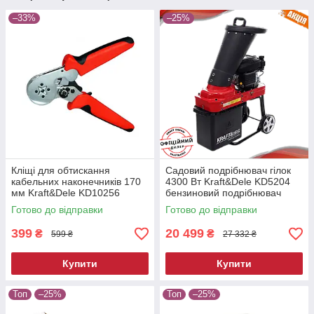
–33%
–25%
Кліщі для обтискання
Садовий подрібнювач гілок
кабельних наконечників 170
4300 Вт Kraft&Dele KD5204
мм Kraft&Dele KD10256
бензиновий подрібнювач
обтискач кабельних гнізд
Готово до відправки
Готово до відправки
399
20 499
₴
₴
599 ₴
27 332 ₴
Купити
Купити
Топ
–25%
Топ
–25%