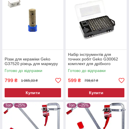
Набір інструментів для
Різак для кераміки Geko
точних робіт Geko G30062
G37520 різець для мармуру
комплект для дрібного
ремонту
Готово до відправки
Готово до відправки
799
599
₴
₴
1 065,33 ₴
798,67 ₴
Купити
Купити
Топ
–25%
Топ
–25%