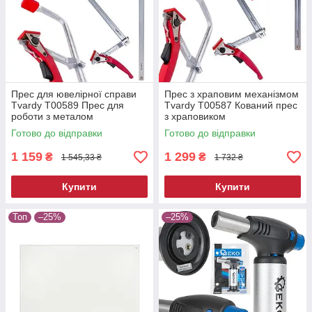
Прес для ювелірної справи
Прес з храповим механізмом
Tvardy T00589 Прес для
Tvardy T00587 Кований прес
роботи з металом
з храповиком
Готово до відправки
Готово до відправки
1 159
1 299
₴
₴
1 545,33 ₴
1 732 ₴
Купити
Купити
Топ
–25%
–25%