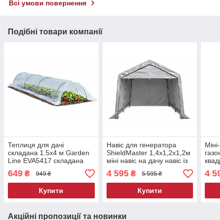
Всі умови повернення
Подібні товари компанії
Теплиця для дачі
Навіс для генератора
Міні
складана 1.5х4 м Garden
ShieldMaster 1,4x1,2x1,2м
газо
Line EVA5417 складана
міні навіс на дачу навіс із
квад
теплиця для городу
двосхилим дахом для
захи
649
4 595
4 5
₴
₴
949 ₴
5 595 ₴
захисне укриття для
бензогенератора
гене
рослин
Купити
Купити
Акційні пропозиції та новинки