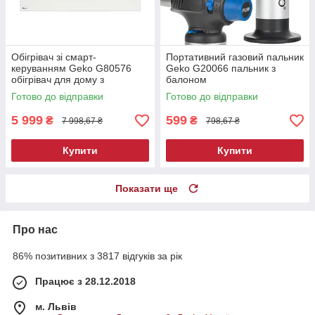
Обігрівач зі смарт-
Портативний газовий пальник
керуванням Geko G80576
Geko G20066 пальник з
обігрівач для дому з
балоном
дистанційним керуванням
Готово до відправки
Готово до відправки
5 999
599
₴
₴
7 998,67 ₴
798,67 ₴
Купити
Купити
Показати ще
Про нас
86% позитивних з 3817 відгуків за рік
Працює з 28.12.2018
м. Львів