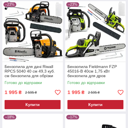
–23%
–23%
Бензопила для дачі Riwall
Бензопила Fieldmann FZP
RPCS 5040 40 см 49,3 куб.
45016-B 40см 1,75 кВт
см бензопила для обрізки
бензопила для дров
гілок
ланцюгова бензопила
Готово до відправки
Готово до відправки
1 995
1 995
₴
₴
2 595 ₴
2 595 ₴
Купити
Купити
–18%
–17%