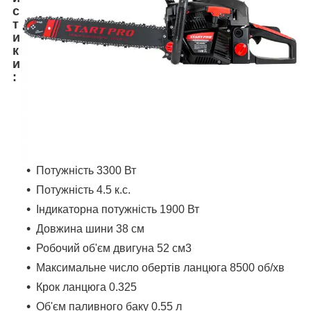
с
т
и
к
и
:
Потужність 3300 Вт
Потужність 4.5 к.с.
Індикаторна потужність 1900 Вт
Довжина шини 38 см
Робочий об'єм двигуна 52 см3
Максимальне число обертів ланцюга 8500 об/хв
Крок ланцюга 0.325
Об'єм паливного баку 0.55 л