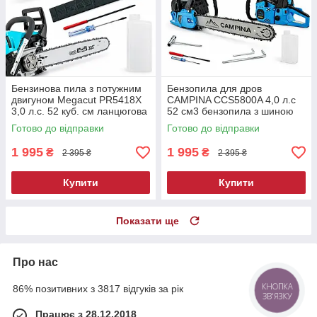
Бензинова пила з потужним
Бензопила для дров
двигуном Megacut PR5418X
CAMPINA CCS5800A 4,0 л.с
3,0 л.с. 52 куб. см ланцюгова
52 см3 бензопила з шиною
пила бензинова
40 см
Готово до відправки
Готово до відправки
1 995
1 995
₴
₴
2 395 ₴
2 395 ₴
Купити
Купити
Показати ще
Про нас
86% позитивних з 3817 відгуків за рік
КНОПКА
ЗВ'ЯЗКУ
Працює з 28.12.2018