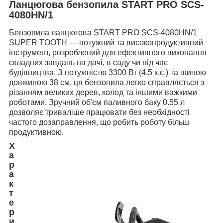
Ланцюгова бензопила START PRO SCS-
4080HN/1
Бензопила ланцюгова START PRO SCS-4080HN/1
SUPER TOOTH — потужний та високопродуктивний
інструмент, розроблений для ефективного виконання
складних завдань на дачі, в саду чи під час
будівництва. З потужністю 3300 Вт (4,5 к.с.) та шиною
довжиною 38 см, ця бензопила легко справляється з
різанням великих дерев, колод та іншими важкими
роботами. Зручний об'єм паливного баку 0.55 л
дозволяє триваліше працювати без необхідності
частого дозаправлення, що робить роботу більш
продуктивною.
Х
а
р
а
к
т
е
р
и