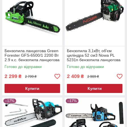
Бензопила ланцюгова Green
Бензопила 3,1кВт, об'єм
Forester GFS-6500/1 2200 Вт
циліндра 52 см3 Nowa PL
2.9 к.с. бензопила ланцюгова
5231n бензопила ланцюгова
для обрізки дерев
Готово до відправки
Готово до відправки
2 299
2 409
₴
₴
2 799 ₴
2 909 ₴
Купити
Купити
–17%
–17%