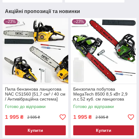
Акційні пропозиції та новинки
–23%
–23%
Пила бензинова ланцюгова
Бензопила побутова
NAC CS1560 [51,7 см³ / 40 см
MegaTech 8500 8,5 кВт 2,9
/ Антивібраційна система]
л.с.52 куб. см ланцюгова
пила 40 см
Готово до відправки
Готово до відправки
1 995
1 995
₴
₴
2 595 ₴
2 595 ₴
Купити
Купити