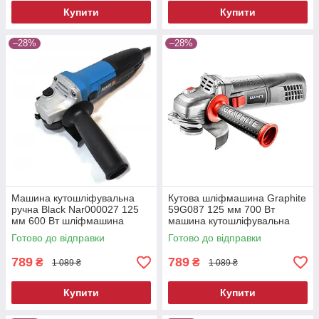
Купити
Купити
–28%
–28%
Машина кутошліфувальна
Кутова шліфмашина Graphite
ручна Black Nar000027 125
59G087 125 мм 700 Вт
мм 600 Вт шліфмашина
машина кутошліфувальна
ручна
Готово до відправки
Готово до відправки
789
789
₴
₴
1 089 ₴
1 089 ₴
Купити
Купити