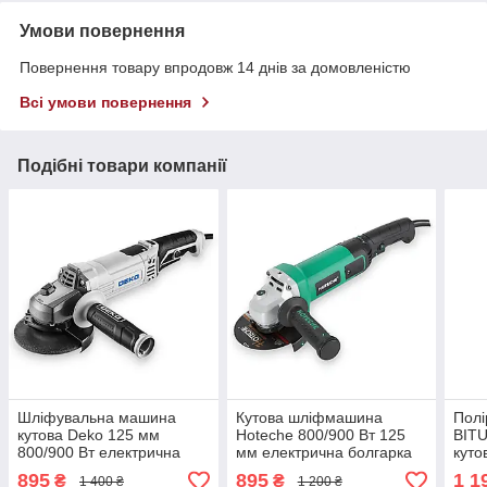
Умови повернення
Повернення товару впродовж 14 днів за домовленістю
Всі умови повернення
Подібні товари компанії
Шліфувальна машина
Кутова шліфмашина
Пол
кутова Deko 125 мм
Hoteche 800/900 Вт 125
BITU
800/900 Вт електрична
мм електрична болгарка
куто
болгарка кутова
для різання та
маш
895
895
1 1
₴
₴
1 400 ₴
1 200 ₴