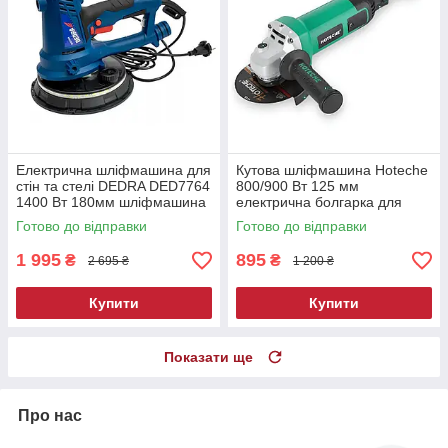
Електрична шліфмашина для
Кутова шліфмашина Hoteche
стін та стелі DEDRA DED7764
800/900 Вт 125 мм
1400 Вт 180мм шліфмашина
електрична болгарка для
для сухого шліфування
різання та шліфування
Готово до відправки
Готово до відправки
кутошліфувальна машина
болгарки
1 995
895
₴
₴
2 695 ₴
1 200 ₴
Купити
Купити
Показати ще
Про нас