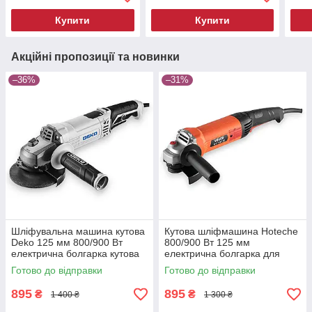
шліфмашина для різання
шліфування
болгарка для шліфування
кутошліфувальна машина
Купити
Купити
болгарки
Акційні пропозиції та новинки
–36%
–31%
Шліфувальна машина кутова
Кутова шліфмашина Hoteche
Deko 125 мм 800/900 Вт
800/900 Вт 125 мм
електрична болгарка кутова
електрична болгарка для
шліфмашина для різання
різання та шліфування
Готово до відправки
Готово до відправки
болгарка для шліфування
кутошліфувальна машина
болгарки
895
895
₴
₴
1 400 ₴
1 300 ₴