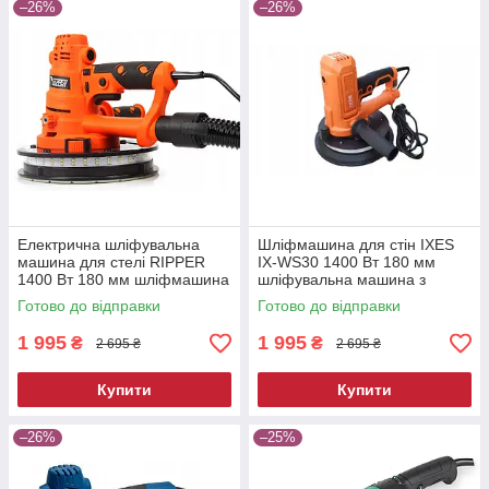
–26%
–26%
Електрична шліфувальна
Шліфмашина для стін IXES
машина для стелі RIPPER
IX-WS30 1400 Вт 180 мм
1400 Вт 180 мм шліфмашина
шліфувальна машина з
з пилозбірником для стін
мішком для пилу
Готово до відправки
Готово до відправки
1 995
1 995
₴
₴
2 695 ₴
2 695 ₴
Купити
Купити
–26%
–25%