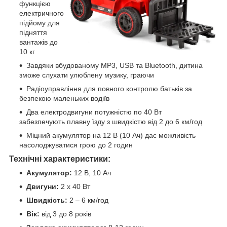
функцією
електричного
підйому для
підняття
вантажів до
10 кг
Завдяки вбудованому MP3, USB та Bluetooth, дитина
зможе слухати улюблену музику, граючи
Радіоуправління для повного контролю батьків за
безпекою маленьких водіїв
Два електродвигуни потужністю по 40 Вт
забезпечують плавну їзду з швидкістю від 2 до 6 км/год
Міцний акумулятор на 12 В (10 Ач) дає можливість
насолоджуватися грою до 2 годин
Технічні характеристики:
Акумулятор:
12 В, 10 Ач
Двигуни:
2 х 40 Вт
Швидкість:
2 – 6 км/год
Вік:
від 3 до 8 років