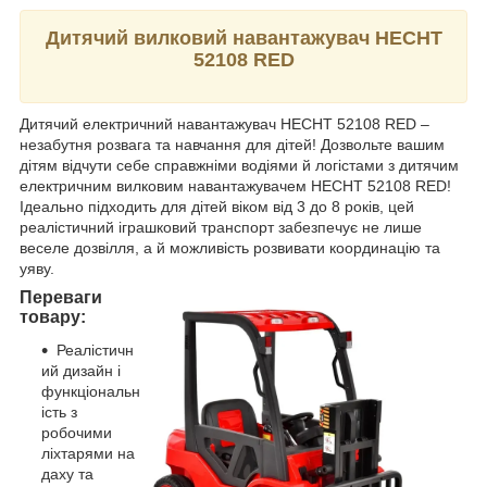
Дитячий вилковий навантажувач HECHT
52108 RED
Дитячий електричний навантажувач HECHT 52108 RED –
незабутня розвага та навчання для дітей! Дозвольте вашим
дітям відчути себе справжніми водіями й логістами з дитячим
електричним вилковим навантажувачем HECHT 52108 RED!
Ідеально підходить для дітей віком від 3 до 8 років, цей
реалістичний іграшковий транспорт забезпечує не лише
веселе дозвілля, а й можливість розвивати координацію та
уяву.
Переваги
товару:
Реалістичн
ий дизайн і
функціональн
ість з
робочими
ліхтарями на
даху та