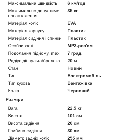
Максимальна швидкість
6 км/год
Максимально допустиме
35 кг
навантаження
Матеріал коліс
EVA
Матеріал корпусу
Пластик
Матеріал сидіння і спинки
Пластик
Особливості
MP3-роз'єм
Подолання підйому, max
7 град.
Радіус дії пульта/брелока
20 м
Стан
Новий
Тип
Електромобіль
Тип кузова
Вантажівка
Колір
Червоний
Розміри
Вага
22.5 кг
Висота
101 см
Висота сидіння
20 см
Глибина сидіння
30 см
Діаметр задніх коліс
255 мм