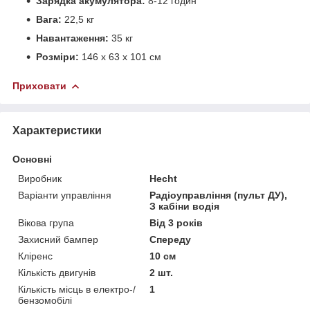
Зарядка акумулятора:
8-12 годин
Вага:
22,5 кг
Навантаження:
35 кг
Розміри:
146 x 63 x 101 см
Приховати
Характеристики
Основні
Виробник
Hecht
Варіанти управління
Радіоуправління (пульт ДУ),
З кабіни водія
Вікова група
Від 3 років
Захисний бампер
Спереду
Кліренс
10 см
Кількість двигунів
2 шт.
Кількість місць в електро-/
1
бензомобілі