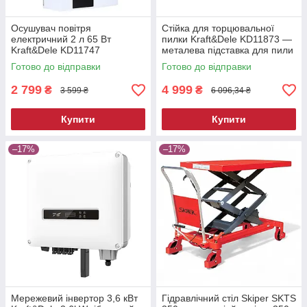
Осушувач повітря
Стійка для торцювальної
електричний 2 л 65 Вт
пилки Kraft&Dele KD11873 —
Kraft&Dele KD11747
металева підставка для пили
побутовий вологопоглинач
Готово до відправки
Готово до відправки
2 799
4 999
₴
₴
3 599 ₴
6 096,34 ₴
Купити
Купити
–17%
–17%
Мережевий інвертор 3,6 кВт
Гідравлічний стіл Skiper SKTS