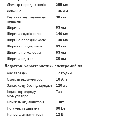
Діаметр передніх коліс
255 мм
Довжина
146 см
Відстань від сидіння до
30 см
педалей
Ширина
63 см
Ширина задніх коліс
140 мм
Ширина передніх коліс
140 мм
Ширина по дзеркалах
63 см
Ширина по колесам
63 см
Ширина сидіння
30 см
Додаткові характеристики електромобіля
Час зарядки
12 годин
Ємність акумулятору
10 А. г
Запас ходу без підзарядки
120 хв
Індикатор заряду
Так
акумулятора
Кількість акумуляторів
1 шт.
Потужність двигуна
80 Вт
Напруга акумулятору
12 В