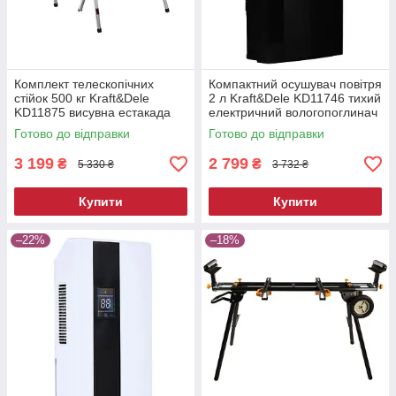
Комплект телескопічних
Компактний осушувач повітря
стійок 500 кг Kraft&Dele
2 л Kraft&Dele KD11746 тихий
KD11875 висувна естакада
електричний вологопоглинач
Готово до відправки
Готово до відправки
3 199
2 799
₴
₴
5 330 ₴
3 732 ₴
Купити
Купити
–22%
–18%