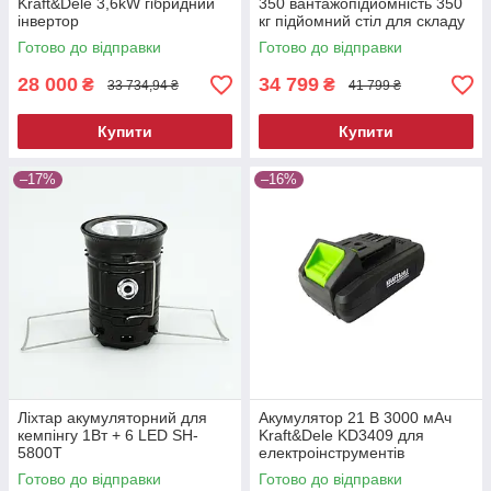
Kraft&Dele 3,6kW гібридний
350 вантажопідйомність 350
інвертор
кг підйомний стіл для складу
та СТО
Готово до відправки
Готово до відправки
28 000
34 799
₴
₴
33 734,94 ₴
41 799 ₴
Купити
Купити
–17%
–16%
Ліхтар акумуляторний для
Акумулятор 21 В 3000 мАч
кемпінгу 1Вт + 6 LED SH-
Kraft&Dele KD3409 для
5800T
електроінструментів
Готово до відправки
Готово до відправки