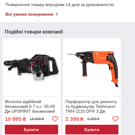
Повернення товару впродовж 14 днів за домовленістю
Всі умови повернення
Подібні товари компанії
Молоток відбійний
Перфоратор для ремонту
бензиновий 6.7 к.с. 35-65
та будівництва Tekhmann
Дж UPSPIRIT бензиновий
TRH-1120 DFR 3 Дж
відбійний молот
1120Вт перфоратор з
10 995
2 399
₴
₴
14 000 ₴
3 399 ₴
будівельний молоток на
регулюванням обертів
бензині бензовідбійник
Купити
Купити