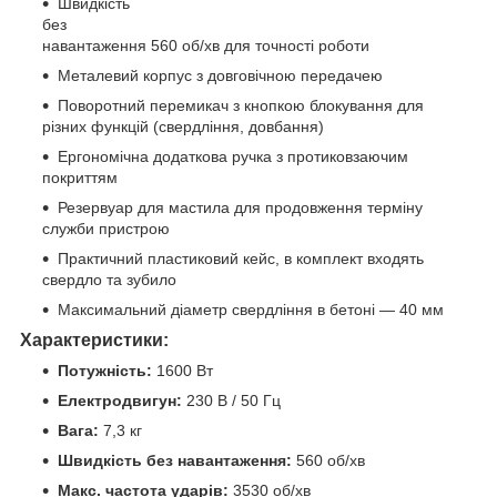
Швидкість
без
навантаження 560 об/хв для точності роботи
Металевий корпус з довговічною передачею
Поворотний перемикач з кнопкою блокування для
різних функцій (свердління, довбання)
Ергономічна додаткова ручка з протиковзаючим
покриттям
Резервуар для мастила для продовження терміну
служби пристрою
Практичний пластиковий кейс, в комплект входять
свердло та зубило
Максимальний діаметр свердління в бетоні — 40 мм
Характеристики:
Потужність:
1600 Вт
Електродвигун:
230 В / 50 Гц
Вага:
7,3 кг
Швидкість без навантаження:
560 об/хв
Макс. частота ударів:
3530 об/хв