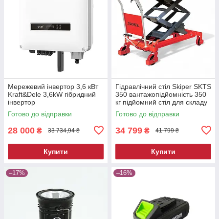
Мережевий інвертор 3,6 кВт
Гідравлічний стіл Skiper SKTS
Kraft&Dele 3,6kW гібридний
350 вантажопідйомність 350
інвертор
кг підйомний стіл для складу
та СТО
Готово до відправки
Готово до відправки
28 000
34 799
₴
₴
33 734,94 ₴
41 799 ₴
Купити
Купити
–17%
–16%