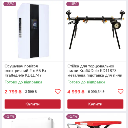
–22%
–18%
Осушувач повітря
Стійка для торцювальної
електричний 2 л 65 Вт
пилки Kraft&Dele KD11873 —
Kraft&Dele KD11747
металева підставка для пили
побутовий вологопоглинач
Готово до відправки
Готово до відправки
2 799
4 999
₴
₴
3 599 ₴
6 096,34 ₴
Купити
Купити
–17%
–17%