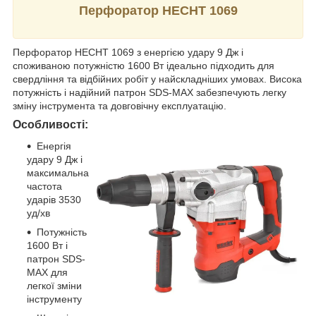
Перфоратор HECHT 1069
Перфоратор HECHT 1069 з енергією удару 9 Дж і
споживаною потужністю 1600 Вт ідеально підходить для
свердління та відбійних робіт у найскладніших умовах. Висока
потужність і надійний патрон SDS-MAX забезпечують легку
зміну інструмента та довговічну експлуатацію.
Особливості:
Енергія
удару 9 Дж і
максимальна
частота
ударів 3530
уд/хв
Потужність
1600 Вт і
патрон SDS-
MAX для
легкої зміни
інструменту