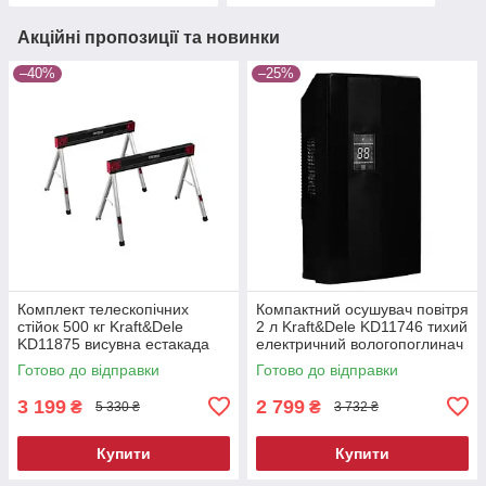
Акційні пропозиції та новинки
–40%
–25%
Комплект телескопічних
Компактний осушувач повітря
стійок 500 кг Kraft&Dele
2 л Kraft&Dele KD11746 тихий
KD11875 висувна естакада
електричний вологопоглинач
Готово до відправки
Готово до відправки
3 199
2 799
₴
₴
5 330 ₴
3 732 ₴
Купити
Купити