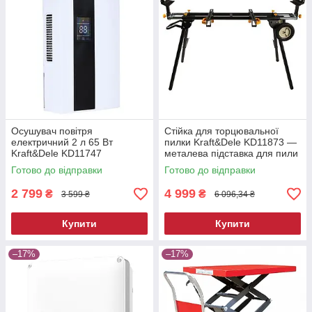
Осушувач повітря
Стійка для торцювальної
електричний 2 л 65 Вт
пилки Kraft&Dele KD11873 —
Kraft&Dele KD11747
металева підставка для пили
побутовий вологопоглинач
Готово до відправки
Готово до відправки
2 799
4 999
₴
₴
3 599 ₴
6 096,34 ₴
Купити
Купити
–17%
–17%