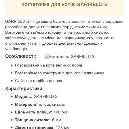
Когтеточка для котів GARFIELD S
GARFIELD S — це міцна багаторівнева когтеточка, спеціально
розроблена для котів великих порід, таких як мейн-кун.
Виготовлена з м’якого плюшу та натурального сизалю,
забезпечує ідеальне місце для відпочинку, сну, лазіння та
сточування кігтів. Підходить для активних домашніх
улюбленців.
Особливості:
Розрахована на котів великих порід
Багаторівнева конструкція для ігор і відпочинку
Стійка та надійна основа
Характеристики:
Модель:
GARFIELD S
Матеріали:
плюш, сизаль
Щільність плюшу:
400 г/м²
Товщина сизалю:
6 мм
Діаметр стовпчика:
125 мм