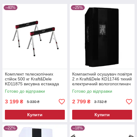
–40%
–25%
Комплект телескопічних
Компактний осушувач повітря
стійок 500 кг Kraft&Dele
2 л Kraft&Dele KD11746 тихий
KD11875 висувна естакада
електричний вологопоглинач
Готово до відправки
Готово до відправки
3 199
2 799
₴
₴
5 330 ₴
3 732 ₴
Купити
Купити
–22%
–18%