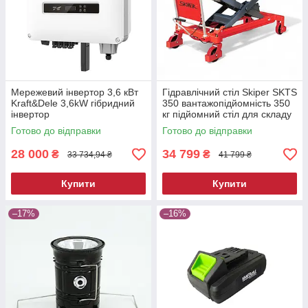
Мережевий інвертор 3,6 кВт
Гідравлічний стіл Skiper SKTS
Kraft&Dele 3,6kW гібридний
350 вантажопідйомність 350
інвертор
кг підйомний стіл для складу
та СТО
Готово до відправки
Готово до відправки
28 000
34 799
₴
₴
33 734,94 ₴
41 799 ₴
Купити
Купити
–17%
–16%