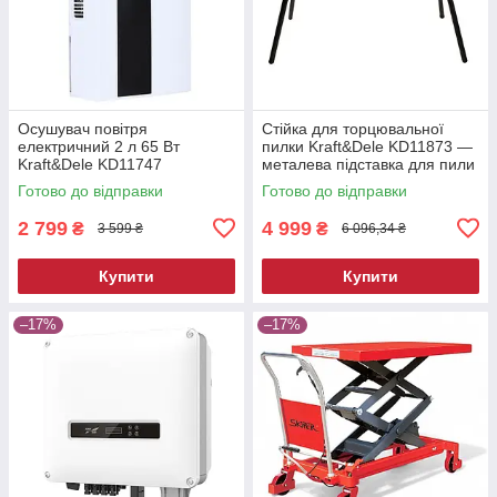
Осушувач повітря
Стійка для торцювальної
електричний 2 л 65 Вт
пилки Kraft&Dele KD11873 —
Kraft&Dele KD11747
металева підставка для пили
побутовий вологопоглинач
Готово до відправки
Готово до відправки
2 799
4 999
₴
₴
3 599 ₴
6 096,34 ₴
Купити
Купити
–17%
–17%