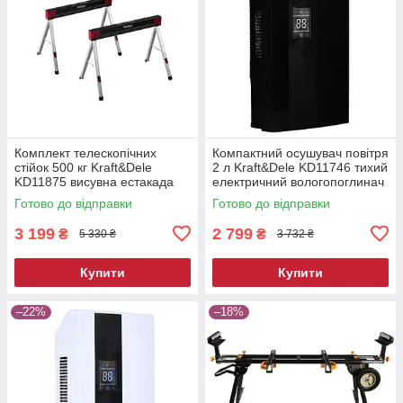
Комплект телескопічних
Компактний осушувач повітря
стійок 500 кг Kraft&Dele
2 л Kraft&Dele KD11746 тихий
KD11875 висувна естакада
електричний вологопоглинач
Готово до відправки
Готово до відправки
3 199
2 799
₴
₴
5 330 ₴
3 732 ₴
Купити
Купити
–22%
–18%