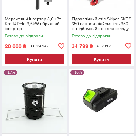
Мережевий інвертор 3,6 кВт
Гідравлічний стіл Skiper SKTS
Kraft&Dele 3,6kW гібридний
350 вантажопідйомність 350
інвертор
кг підйомний стіл для складу
та СТО
Готово до відправки
Готово до відправки
28 000
34 799
₴
₴
33 734,94 ₴
41 799 ₴
Купити
Купити
–17%
–16%