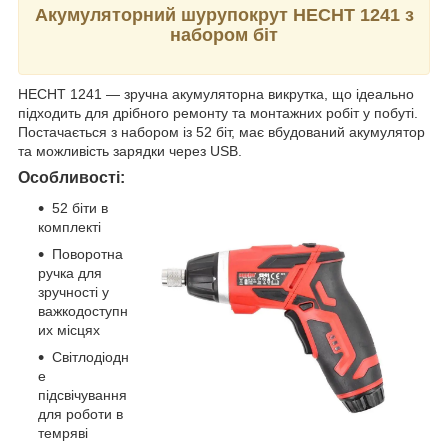
Акумуляторний шурупокрут HECHT 1241 з
набором біт
HECHT 1241 — зручна акумуляторна викрутка, що ідеально
підходить для дрібного ремонту та монтажних робіт у побуті.
Постачається з набором із 52 біт, має вбудований акумулятор
та можливість зарядки через USB.
Особливості:
52 біти в
комплекті
Поворотна
ручка для
зручності у
важкодоступн
их місцях
Світлодіодн
е
підсвічування
для роботи в
темряві