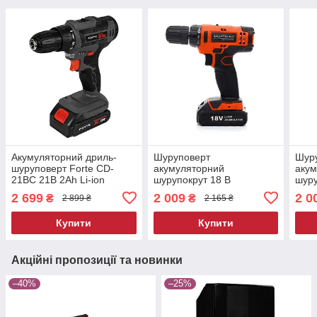
Акумуляторний дриль-
Шуруповерт
Шур
шуруповерт Forte CD-
акумуляторний
аку
21BC 21В 2Аh Li-ion
шурупокрут 18 В
шуру
батарея шурупокрут
Kraft&Dele KD1572
Kraf
2 699
2 009
2 0
₴
₴
2 899 ₴
2 165 ₴
дриль
акумуляторний
аку
шуруповерт
шуру
Купити
Купити
Акційні пропозиції та новинки
–40%
–25%