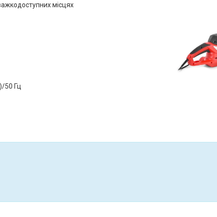
важкодоступних місцях
)/50 Гц