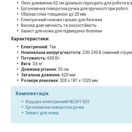
Лезо довжиною 62 см ідеально підходить для роботи в 
Ергономічна поворотна ручка для зручності при роботі
Обрізає гілки товщиною до 20 мм
Електричний ножове гальмо для безпеки
Висока довговічність та зносостійкість
Захист для ножа для підвищеної безпеки
Характеристики:
Електричний:
Так
Номінальна напруга/частота:
230-240 В (змінний струм
Потужність:
600 Вт
Вага:
3,6 кг
Довжина різання:
55 см
Загальна довжина:
620 мм
Розміри упаковки:
200 х 181 х 1020 мм
Комплектація:
Кущоріз електричний HECHT 655
Ергономічна поворотна ручка
Захист для ножа