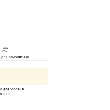
я для замовлення
м для роботи в
стання.