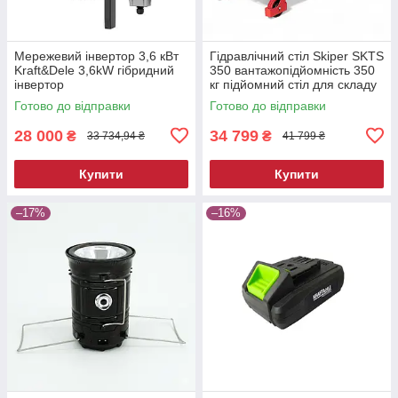
Мережевий інвертор 3,6 кВт
Гідравлічний стіл Skiper SKTS
Kraft&Dele 3,6kW гібридний
350 вантажопідйомність 350
інвертор
кг підйомний стіл для складу
та СТО
Готово до відправки
Готово до відправки
28 000
34 799
₴
₴
33 734,94 ₴
41 799 ₴
Купити
Купити
–17%
–16%