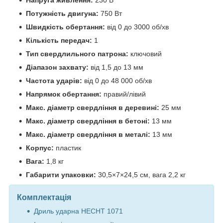
Напруга живлення:
230 В
Потужність двигуна:
750 Вт
Швидкість обертання:
від 0 до 3000 об/хв
Кількість передач:
1
Тип свердлильного патрона:
ключовий
Діапазон захвату:
від 1,5 до 13 мм
Частота ударів:
від 0 до 48 000 об/хв
Напрямок обертання:
правий/лівий
Макс. діаметр свердління в деревині:
25 мм
Макс. діаметр свердління в бетоні:
13 мм
Макс. діаметр свердління в металі:
13 мм
Корпус:
пластик
Вага:
1,8 кг
Габарити упаковки:
30,5×7×24,5 см, вага 2,2 кг
Комплектація
Дриль ударна HECHT 1071