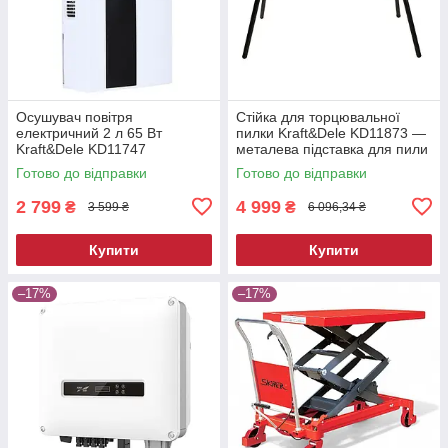
Осушувач повітря
Стійка для торцювальної
електричний 2 л 65 Вт
пилки Kraft&Dele KD11873 —
Kraft&Dele KD11747
металева підставка для пили
побутовий вологопоглинач
Готово до відправки
Готово до відправки
2 799
4 999
₴
₴
3 599 ₴
6 096,34 ₴
Купити
Купити
–17%
–17%