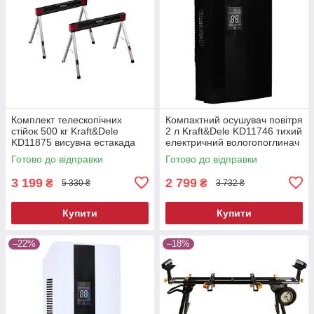
Комплект телескопічних
Компактний осушувач повітря
стійок 500 кг Kraft&Dele
2 л Kraft&Dele KD11746 тихий
KD11875 висувна естакада
електричний вологопоглинач
Готово до відправки
Готово до відправки
3 199
2 799
₴
₴
5 330 ₴
3 732 ₴
Купити
Купити
–22%
–18%