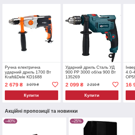
Ручна електрична
Ударний дриль Сталь УД
Інве
ударний дриль 1700 Вт
900 РР 3000 об/хв 900 Вт
4.0-
Kraft&Dele KD1688
135269
OP55
ударний дриль
бенз
2 679
2 099
16 
₴
₴
3 079 ₴
2 210 ₴
Купити
Купити
Акційні пропозиції та новинки
–40%
–25%