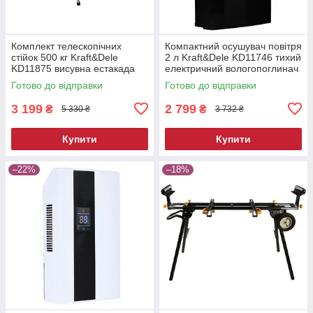
Комплект телескопічних
Компактний осушувач повітря
стійок 500 кг Kraft&Dele
2 л Kraft&Dele KD11746 тихий
KD11875 висувна естакада
електричний вологопоглинач
Готово до відправки
Готово до відправки
3 199
2 799
₴
₴
5 330 ₴
3 732 ₴
Купити
Купити
–22%
–18%