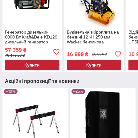
Генератор дизельний
Будівельна віброплита на
Відб
6000 Вт Kraft&Dele KD120
бензині 12 кН 250 мм
бенз
дизельний генератор
Wacker бензинова
UPSP
вібротрамбока
відб
57 359
₴
будівельний
бенз
16 999
10 
₴
20 004 ₴
76 478,67 ₴
віброущільнювач
на б
вібраційна плита
Купити
Купити
Акційні пропозиції та новинки
–40%
–25%