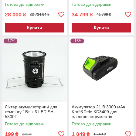
та СТО
Готово до відправки
Готово до відправки
28 000
34 799
₴
₴
33 734,94 ₴
41 799 ₴
Купити
Купити
–17%
–16%
Ліхтар акумуляторний для
Акумулятор 21 В 3000 мАч
кемпінгу 1Вт + 6 LED SH-
Kraft&Dele KD3409 для
5800T
електроінструментів
Готово до відправки
Готово до відправки
199
1 049
₴
₴
239 ₴
1 249 ₴