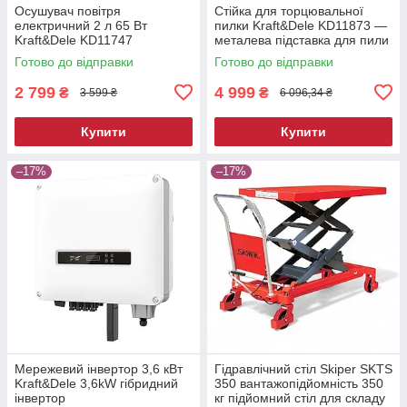
Осушувач повітря
Стійка для торцювальної
електричний 2 л 65 Вт
пилки Kraft&Dele KD11873 —
Kraft&Dele KD11747
металева підставка для пили
побутовий вологопоглинач
Готово до відправки
Готово до відправки
2 799
4 999
₴
₴
3 599 ₴
6 096,34 ₴
Купити
Купити
–17%
–17%
Мережевий інвертор 3,6 кВт
Гідравлічний стіл Skiper SKTS
Kraft&Dele 3,6kW гібридний
350 вантажопідйомність 350
інвертор
кг підйомний стіл для складу