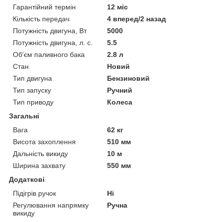
Гарантійний термін
12 міс
Кількість передач
4 вперед/2 назад
Потужність двигуна, Вт
5000
Потужність двигуна, л. с.
5.5
Об'єм паливного бака
2.8 л
Стан
Новий
Тип двигуна
Бензиновий
Тип запуску
Ручний
Тип приводу
Колеса
Загальні
Вага
62 кг
Висота захоплення
510 мм
Дальність викиду
10 м
Ширина захвату
550 мм
Додаткові
Підігрів ручок
Ні
Регулювання напрямку
Ручна
викиду