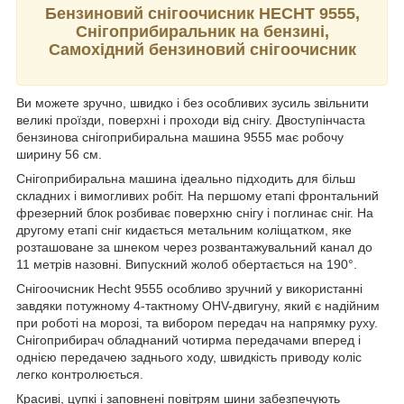
Бензиновий снігоочисник HECHT 9555,
Снігоприбиральник на бензині,
Самохідний бензиновий снігоочисник
Ви можете зручно, швидко і без особливих зусиль звільнити
великі проїзди, поверхні і проходи від снігу. Двоступінчаста
бензинова снігоприбиральна машина 9555 має робочу
ширину 56 см.
Снігоприбиральна машина ідеально підходить для більш
складних і вимогливих робіт. На першому етапі фронтальний
фрезерний блок розбиває поверхню снігу і поглинає сніг. На
другому етапі сніг кидається метальним коліщатком, яке
розташоване за шнеком через розвантажувальний канал до
11 метрів назовні. Випускний жолоб обертається на 190°.
Снігоочисник Hecht 9555 особливо зручний у використанні
завдяки потужному 4-тактному OHV-двигуну, який є надійним
при роботі на морозі, та вибором передач на напрямку руху.
Снігоприбирач обладнаний чотирма передачами вперед і
однією передачею заднього ходу, швидкість приводу коліс
легко контролюється.
Красиві, цупкі і заповнені повітрям шини забезпечують