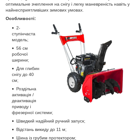
оптимальне зчеплення на снігу і легку маневреність навіть у
найнесприятливіших зимових умовах.
Особливості:
2-
ступінчаста
модель;
56 см
робочої
ширини;
Для глибин
снігу до 40
см;
Роздільна
активація /
деактивація
приводу і
фрезерної системи;
Швидкий надійний ручний запуск;
Відстань викиду до 11 м;
Шина із грубим протектором;