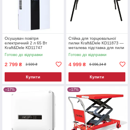
Осушувач повітря
Стійка для торцювальної
електричний 2 л 65 Вт
пилки Kraft&Dele KD11873 —
Kraft&Dele KD11747
металева підставка для пили
побутовий вологопоглинач
Готово до відправки
Готово до відправки
2 799
4 999
₴
₴
3 599 ₴
6 096,34 ₴
Купити
Купити
–17%
–17%