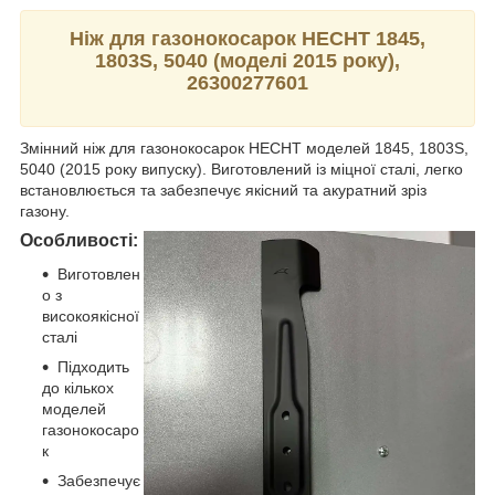
Ніж для газонокосарок HECHT 1845,
1803S, 5040 (моделі 2015 року),
26300277601
Змінний ніж для газонокосарок HECHT моделей 1845, 1803S,
5040 (2015 року випуску). Виготовлений із міцної сталі, легко
встановлюється та забезпечує якісний та акуратний зріз
газону.
Особливості:
Виготовлен
о з
високоякісної
сталі
Підходить
до кількох
моделей
газонокосаро
к
Забезпечує