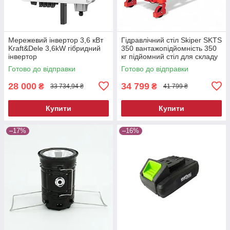
Мережевий інвертор 3,6 кВт
Гідравлічний стіл Skiper SKTS
Kraft&Dele 3,6kW гібридний
350 вантажопідйомність 350
інвертор
кг підйомний стіл для складу
та СТО
Готово до відправки
Готово до відправки
28 000
34 799
₴
₴
33 734,94 ₴
41 799 ₴
Купити
Купити
–17%
–16%