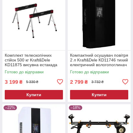
Комплект телескопічних
Компактний осушувач повітря
стійок 500 кг Kraft&Dele
2 л Kraft&Dele KD11746 тихий
KD11875 висувна естакада
електричний вологопоглинач
Готово до відправки
Готово до відправки
3 199
2 799
₴
₴
5 330 ₴
3 732 ₴
Купити
Купити
–22%
–18%