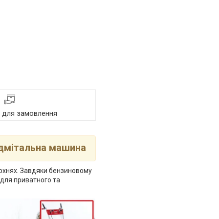
я для замовлення
ідмітальна машина
ерхнях. Завдяки бензиновому
для приватного та