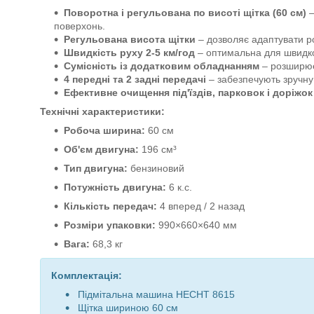
Поворотна і регульована по висоті щітка (60 см)
–
поверхонь.
Регульована висота щітки
– дозволяє адаптувати ро
Швидкість руху 2-5 км/год
– оптимальна для швидког
Сумісність із додатковим обладнанням
– розширює
4 передні та 2 задні передачі
– забезпечують зручну 
Ефективне очищення під'їздів, парковок і доріжок
Технічні характеристики:
Робоча ширина:
60 см
Об'єм двигуна:
196 см³
Тип двигуна:
бензиновий
Потужність двигуна:
6 к.с.
Кількість передач:
4 вперед / 2 назад
Розміри упаковки:
990×660×640 мм
Вага:
68,3 кг
Комплектація:
Підмітальна машина HECHT 8615
Щітка шириною 60 см