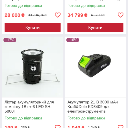
та СТО
Готово до відправки
Готово до відправки
28 000
34 799
₴
₴
33 734,94 ₴
41 799 ₴
Купити
Купити
–17%
–16%
Ліхтар акумуляторний для
Акумулятор 21 В 3000 мАч
кемпінгу 1Вт + 6 LED SH-
Kraft&Dele KD3409 для
5800T
електроінструментів
Готово до відправки
Готово до відправки
199
1 049
₴
₴
239 ₴
1 249 ₴