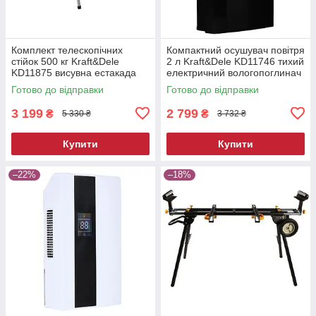
Комплект телескопічних
Компактний осушувач повітря
стійок 500 кг Kraft&Dele
2 л Kraft&Dele KD11746 тихий
KD11875 висувна естакада
електричний вологопоглинач
Готово до відправки
Готово до відправки
3 199
2 799
₴
₴
5 330 ₴
3 732 ₴
Купити
Купити
–22%
–18%