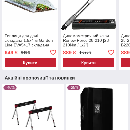
Теплиця для дачі
Динамометричний ключ
Дин
складана 1.5х4 м Garden
Renew Force 28-210 [28-
28-
Line EVA5417 складана
210Nm / 1/2"]
B22
теплиця для городу
649
889
889
₴
₴
949 ₴
1 089 ₴
захисне укриття для
рослин
Купити
Купити
Акційні пропозиції та новинки
–40%
–25%