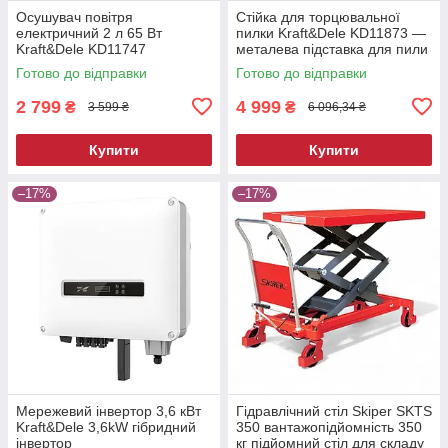
Осушувач повітря
Стійка для торцювальної
електричний 2 л 65 Вт
пилки Kraft&Dele KD11873 —
Kraft&Dele KD11747
металева підставка для пили
побутовий вологопоглинач
Готово до відправки
Готово до відправки
2 799
4 999
₴
₴
3 599 ₴
6 096,34 ₴
Купити
Купити
–17%
–17%
Мережевий інвертор 3,6 кВт
Гідравлічний стіл Skiper SKTS
Kraft&Dele 3,6kW гібридний
350 вантажопідйомність 350
інвертор
кг підйомний стіл для складу