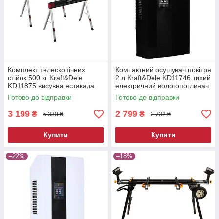
Комплект телескопічних
Компактний осушувач повітря
стійок 500 кг Kraft&Dele
2 л Kraft&Dele KD11746 тихий
KD11875 висувна естакада
електричний вологопоглинач
Готово до відправки
Готово до відправки
3 199
2 799
₴
₴
5 330 ₴
3 732 ₴
Купити
Купити
–22%
–18%