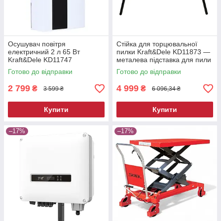
Осушувач повітря
Стійка для торцювальної
електричний 2 л 65 Вт
пилки Kraft&Dele KD11873 —
Kraft&Dele KD11747
металева підставка для пили
побутовий вологопоглинач
Готово до відправки
Готово до відправки
2 799
4 999
₴
₴
3 599 ₴
6 096,34 ₴
Купити
Купити
–17%
–17%