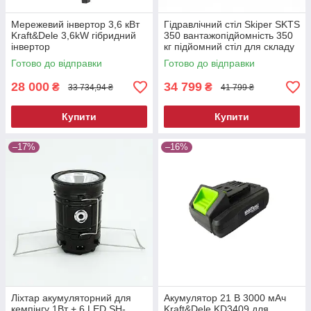
Мережевий інвертор 3,6 кВт
Гідравлічний стіл Skiper SKTS
Kraft&Dele 3,6kW гібридний
350 вантажопідйомність 350
інвертор
кг підйомний стіл для складу
та СТО
Готово до відправки
Готово до відправки
28 000
34 799
₴
₴
33 734,94 ₴
41 799 ₴
Купити
Купити
–17%
–16%
Ліхтар акумуляторний для
Акумулятор 21 В 3000 мАч
кемпінгу 1Вт + 6 LED SH-
Kraft&Dele KD3409 для