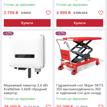
побутовий вологопоглинач
Готово до відправки
Готово до відправки
2 799
4 999
₴
₴
3 599 ₴
6 096,34 ₴
Купити
Купити
–17%
–17%
Мережевий інвертор 3,6 кВт
Гідравлічний стіл Skiper SKTS
Kraft&Dele 3,6kW гібридний
350 вантажопідйомність 350
інвертор
кг підйомний стіл для складу
та СТО
Готово до відправки
Готово до відправки
28 000
34 799
₴
₴
33 734,94 ₴
41 799 ₴