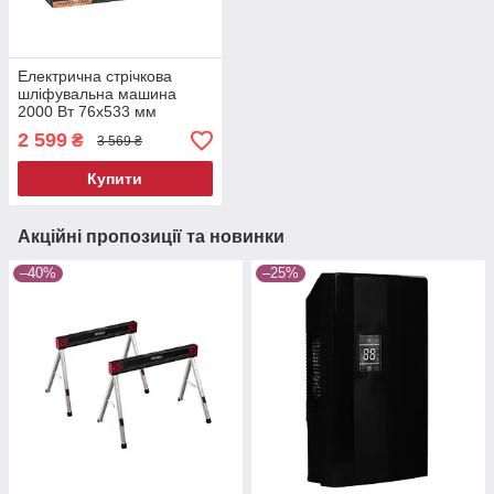
Електрична стрічкова
шліфувальна машина
2000 Вт 76x533 мм
Kraft&Dele KD5299
2 599
₴
3 569 ₴
Купити
Акційні пропозиції та новинки
–40%
–25%