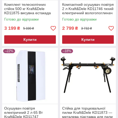
Комплект телескопічних
Компактний осушувач повітря
стійок 500 кг Kraft&Dele
2 л Kraft&Dele KD11746 тихий
KD11875 висувна естакада
електричний вологопоглинач
Готово до відправки
Готово до відправки
3 199
2 799
₴
₴
5 330 ₴
3 732 ₴
Купити
Купити
–22%
–18%
Осушувач повітря
Стійка для торцювальної
електричний 2 л 65 Вт
пилки Kraft&Dele KD11873 —
Kraft&Dele KD11747
металева підставка для пили