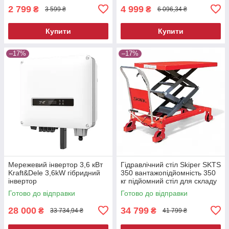
2 799
4 999
₴
₴
3 599 ₴
6 096,34 ₴
Купити
Купити
–17%
–17%
Мережевий інвертор 3,6 кВт
Гідравлічний стіл Skiper SKTS
Kraft&Dele 3,6kW гібридний
350 вантажопідйомність 350
інвертор
кг підйомний стіл для складу
та СТО
Готово до відправки
Готово до відправки
28 000
34 799
₴
₴
33 734,94 ₴
41 799 ₴