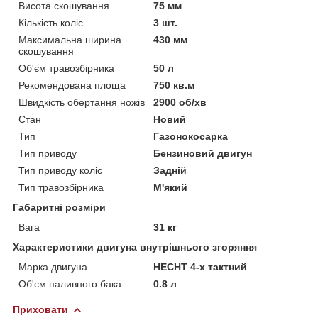
Висота скошування
75 мм
Кількість коліс
3 шт.
Максимальна ширина
430 мм
скошування
Об'єм травозбірника
50 л
Рекомендована площа
750 кв.м
Швидкість обертання ножів
2900 об/хв
Стан
Новий
Тип
Газонокосарка
Тип приводу
Бензиновий двигун
Тип приводу коліс
Задній
Тип травозбірника
М'який
Габаритні розміри
Вага
31 кг
Характеристики двигуна внутрішнього згоряння
Марка двигуна
HECHT 4-х тактний
Об'єм паливного бака
0.8 л
Приховати