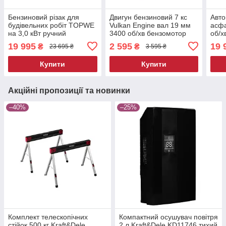
Бензиновий різак для
Двигун бензиновий 7 кс
Авто
будівельних робіт TOPWE
Vulkan Engine вал 19 мм
асфа
на 3,0 кВт ручний
3400 об/хв бензомотор
об/хв
бетоноріз на бензині по
для культиватора двигун
ручн
19 995
2 595
19 
₴
₴
23 695 ₴
3 595 ₴
бетону та асфальту
бензиновий ручний старт
по б
Купити
Купити
Акційні пропозиції та новинки
–40%
–25%
Комплект телескопічних
Компактний осушувач повітря
стійок 500 кг Kraft&Dele
2 л Kraft&Dele KD11746 тихий