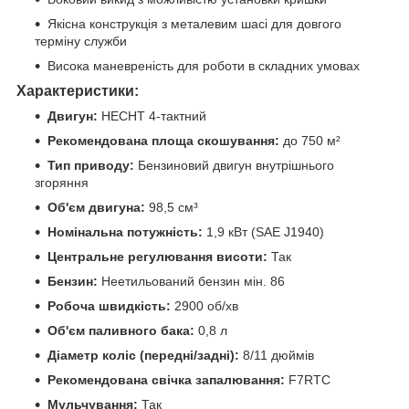
Якісна конструкція з металевим шасі для довгого
терміну служби
Висока маневреність для роботи в складних умовах
Характеристики:
Двигун:
HECHT 4-тактний
Рекомендована площа скошування:
до 750 м²
Тип приводу:
Бензиновий двигун внутрішнього
згоряння
Об'єм двигуна:
98,5 см³
Номінальна потужність:
1,9 кВт (SAE J1940)
Центральне регулювання висоти:
Так
Бензин:
Неетильований бензин мін. 86
Робоча швидкість:
2900 об/хв
Об'єм паливного бака:
0,8 л
Діаметр коліс (передні/задні):
8/11 дюймів
Рекомендована свічка запалювання:
F7RTC
Мульчування:
Так