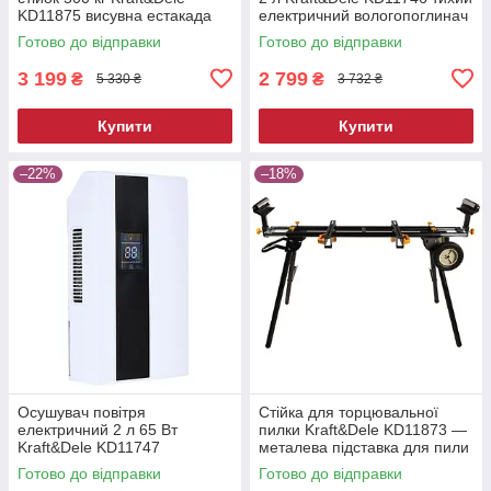
KD11875 висувна естакада
електричний вологопоглинач
Готово до відправки
Готово до відправки
3 199
2 799
₴
₴
5 330 ₴
3 732 ₴
Купити
Купити
–22%
–18%
Осушувач повітря
Стійка для торцювальної
електричний 2 л 65 Вт
пилки Kraft&Dele KD11873 —
Kraft&Dele KD11747
металева підставка для пили
побутовий вологопоглинач
Готово до відправки
Готово до відправки