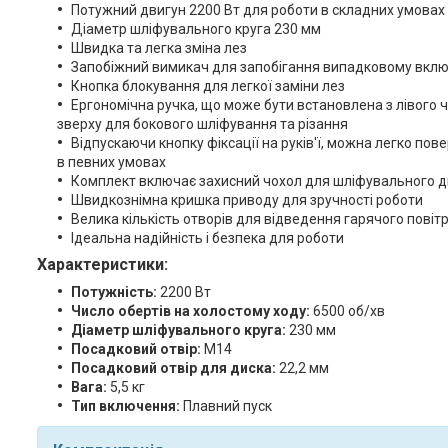
Потужний двигун 2200 Вт для роботи в складних умовах
Діаметр шліфувального круга 230 мм
Швидка та легка зміна лез
Запобіжний вимикач для запобігання випадковому вкл
Кнопка блокування для легкої заміни лез
Ергономічна ручка, що може бути встановлена з лівого 
зверху для бокового шліфування та різання
Відпускаючи кнопку фіксації на руків'ї, можна легко пов
в певних умовах
Комплект включає захисний чохол для шліфувального д
Швидкознімна кришка приводу для зручності роботи
Велика кількість отворів для відведення гарячого повітр
Ідеальна надійність і безпека для роботи
Характеристики:
Потужність:
2200 Вт
Число обертів на холостому ходу:
6500 об/хв
Діаметр шліфувального круга:
230 мм
Посадковий отвір:
М14
Посадковий отвір для диска:
22,2 мм
Вага:
5,5 кг
Тип включення:
Плавний пуск