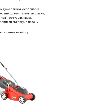
 дуже легким, особливо в
 перешкодами, такими як лавки,
раї тротуарів, низькі
рапляти під ріжуче лезо. У
емістивши важіль у