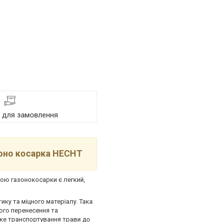
я для замовлення
зоно косарка HECHT
ю газонокосарки є легкий,
ику та міцного матеріалу. Така
ого перенесення та
дке транспортування трави до