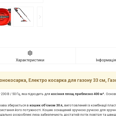
Характеристики
Інформаці
онокосарка, Електро косарка для газону 33 см, Га
30 В / 50 Гц, яка підходить для
косіння площ приблизно 400 м².
Осново
рава збирається в
кошик об'ємом 30 л,
виготовлений із комбінації пласт
ористання його потужності. Кошик оснащений зручною ручкою для зручн
іально розроблені леза забезпечують достатній потік повітря та шви