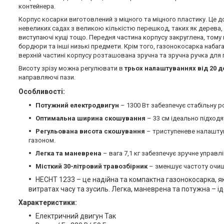
контейнера.
Корпус косарки виготовлений з міцного та міцного пластику. Це
невеликих садах з великою кількістю перешкод, таких як дерева, 
виступаючі кущі тощо. Передня частина корпусу закруглена, тому
бордюри та інші низькі предмети. Крім того, газонокосарка набага
верхній частині корпусу розташована зручна та зручна ручка для
Висоту зрізу можна регулювати в
трьох налаштуваннях від 20 д
направляючі пази.
Особливості:
Потужний електродвигун
– 1300 Вт забезпечує стабільну р
Оптимальна ширина скошування
– 33 см ідеально підходя
Регульована висота скошування
– триступеневе налаштув
газоном.
Легка та маневрена
– вага 7,1 кг забезпечує зручне управлі
Місткий 30-літровий травозбірник
– зменшує частоту очищ
HECHT 1233 – це надійна та компактна газонокосарка, я
витратах часу та зусиль. Легка, маневрена та потужна – 
Характеристики:
Електричний двигун Так