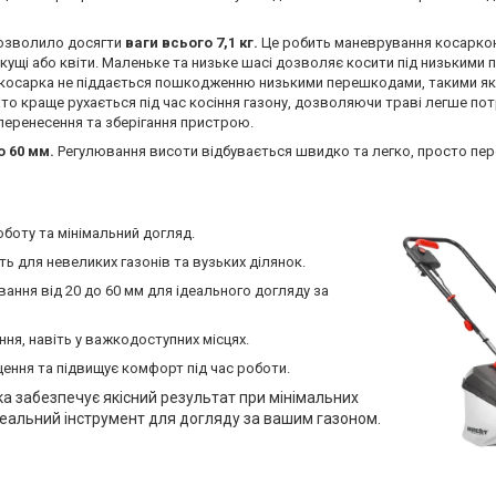
 дозволило досягти
ваги всього 7,1 кг.
Це робить маневрування косаркою
кущі або квіти. Маленьке та низьке шасі дозволяє косити під низькими
 косарка не піддається пошкодженню низькими перешкодами, такими як к
то краще рухається під час косіння газону, дозволяючи траві легше пот
 перенесення та зберігання пристрою.
о 60 мм.
Регулювання висоти відбувається швидко та легко, просто пер
оботу та мінімальний догляд.
ть для невеликих газонів та вузьких ділянок.
ання від 20 до 60 мм для ідеального догляду за
ння, навіть у важкодоступних місцях.
ення та підвищує комфорт під час роботи.
ка забезпечує якісний результат при мінімальних
ідеальний інструмент для догляду за вашим газоном.