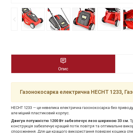
Опис
Газонокосарка електрична HECHT 1233, Газ
HECHT 1233 — це невелика електрична газонокосарка без приводу 2
але міцний пластиковий корпус.
Двигун потужністю 1200 Вт забезпечує лезо шириною 33 см.
Т
конструкція забезпечує кращий потік повітря та оптимальне вик
спорожнення. Для ще кращого використання поверхні кошика спец