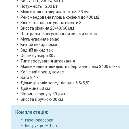
Вольт / Гц 230 В/ 50 Гц
Потужність 1200 Вт.
Максимальна ширина косіння 33 см
Рекомендована площа косіння до 400 м2
Кількість налаштувань висоти 3
Висота різання 20/40/60 мм
Центральне регулювання висоти немає
Мульчування немає
Бічний викид немає
Задній викид так
Об'єм бункера 30 л.
Тип пересування штовхання
Максимальна швидкість обертання леза 3400 об/хв.
Колісний привід немає
Вага 8,4 кг
Діаметр коліс передні/задні 5,5/5,5''
Довжина 60 см
Ширина корпусу 39 див.
Висота з ручкою 30 см
Комплектація:
газонокосарка
Інструкція — 1 шт