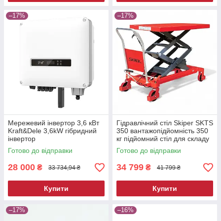
–17%
–17%
Мережевий інвертор 3,6 кВт
Гідравлічний стіл Skiper SKTS
Kraft&Dele 3,6kW гібридний
350 вантажопідйомність 350
інвертор
кг підйомний стіл для складу
та СТО
Готово до відправки
Готово до відправки
28 000
34 799
₴
₴
33 734,94 ₴
41 799 ₴
Купити
Купити
–17%
–16%