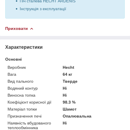
Піч сталева HECHT ARDENIS
Інструкція з експлуатації
Приховати
Характеристики
Основні
Виробник
Hecht
Вага
64 кг
Вид пального
Тверде
Водяний контур
Ні
Виносна топка
Ні
Коефіцієнт корисної дії
98.3 %
Матеріал топки
Шамот
Призначення печі
Опалювальна
Наявність вбудованого
Ні
теплообмінника