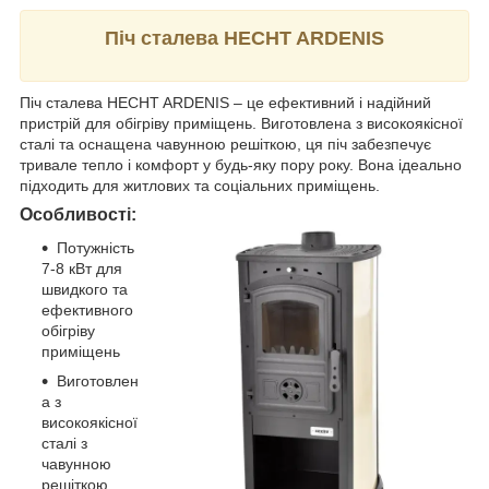
Піч сталева HECHT ARDENIS
Піч сталева HECHT ARDENIS – це ефективний і надійний
пристрій для обігріву приміщень. Виготовлена з високоякісної
сталі та оснащена чавунною решіткою, ця піч забезпечує
тривале тепло і комфорт у будь-яку пору року. Вона ідеально
підходить для житлових та соціальних приміщень.
Особливості:
Потужність
7-8 кВт для
швидкого та
ефективного
обігріву
приміщень
Виготовлен
а з
високоякісної
сталі з
чавунною
решіткою