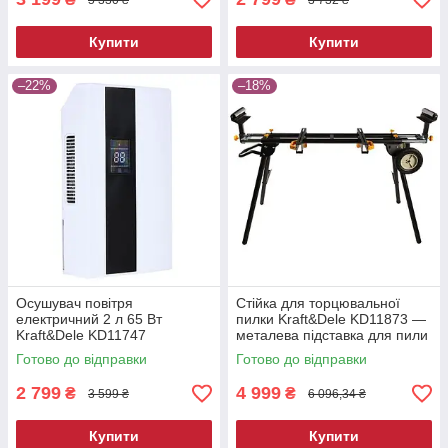
Купити
Купити
–22%
–18%
Осушувач повітря
Стійка для торцювальної
електричний 2 л 65 Вт
пилки Kraft&Dele KD11873 —
Kraft&Dele KD11747
металева підставка для пили
побутовий вологопоглинач
Готово до відправки
Готово до відправки
2 799
4 999
₴
₴
3 599 ₴
6 096,34 ₴
Купити
Купити