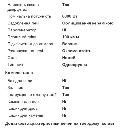
Наявність скла в
Так
дверцятах
Номінальна потужність
8000 Вт
Оздоблення печі
Облицювання керамікою
Парогенератор
Ні
Площа обігріву
100 кв.м
Підключення до димаря
Верхнє
Розташування печі
Окремо стоїть
Стан
Новий
Тип печі
Одноярусна
Комплектація
Бак для води
Ні
Зольник
Так
Інструкція по експлуатації
Так
Каміння для печі
Ні
Кошик для дров
Ні
Кошик для каменів
Ні
Додаткові характеристики печей на твердому паливі