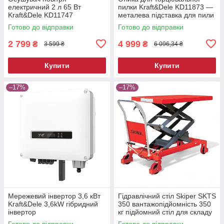
електричний 2 л 65 Вт
пилки Kraft&Dele KD11873 —
Kraft&Dele KD11747
металева підставка для пили
побутовий вологопоглинач
Готово до відправки
Готово до відправки
2 799
4 999
₴
₴
3 599 ₴
6 096,34 ₴
Купити
Купити
–17%
–17%
Мережевий інвертор 3,6 кВт
Гідравлічний стіл Skiper SKTS
Kraft&Dele 3,6kW гібридний
350 вантажопідйомність 350
інвертор
кг підйомний стіл для складу
та СТО
Готово до відправки
Готово до відправки