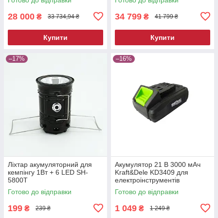
28 000
34 799
₴
₴
33 734,94 ₴
41 799 ₴
Купити
Купити
–17%
–16%
Ліхтар акумуляторний для
Акумулятор 21 В 3000 мАч
кемпінгу 1Вт + 6 LED SH-
Kraft&Dele KD3409 для
5800T
електроінструментів
Готово до відправки
Готово до відправки
199
1 049
₴
₴
239 ₴
1 249 ₴