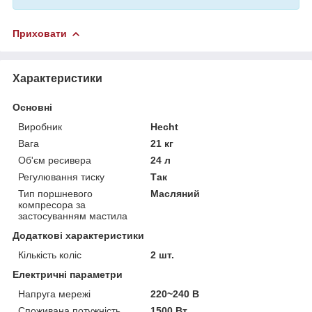
Приховати
Характеристики
Основні
Виробник
Hecht
Вага
21 кг
Об'єм ресивера
24 л
Регулювання тиску
Так
Тип поршневого
Масляний
компресора за
застосуванням мастила
Додаткові характеристики
Кількість коліс
2 шт.
Електричні параметри
Напруга мережі
220~240 В
Споживана потужність
1500 Вт