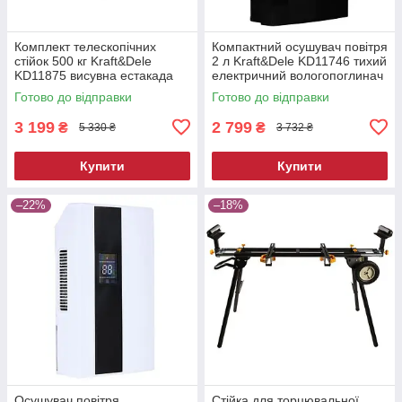
Комплект телескопічних
Компактний осушувач повітря
стійок 500 кг Kraft&Dele
2 л Kraft&Dele KD11746 тихий
KD11875 висувна естакада
електричний вологопоглинач
Готово до відправки
Готово до відправки
3 199
2 799
₴
₴
5 330 ₴
3 732 ₴
Купити
Купити
–22%
–18%
Осушувач повітря
Стійка для торцювальної