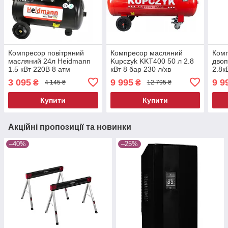
Компресор повітряний
Компресор масляний
Ком
масляний 24л Heidmann
Kupczyk KKT400 50 л 2.8
двоп
1.5 кВт 220В 8 атм
кВт 8 бар 230 л/хв
2.8к
масляний компресор 24л
3 095
9 995
9 9
₴
₴
4 145 ₴
12 795 ₴
з прямим приводом
Купити
Купити
Акційні пропозиції та новинки
–40%
–25%