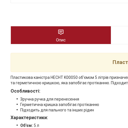
Опис
Пласт
Пластикова каністра HECHT K00050 об'ємом 5 літрів признач
та герметичною кришкою, яка запобігає протіканню. Підходить
Особливості:
Зручна ручка для перенесення
Герметична кришка запобігає протіканню
Підходить для пального та інших рідин
Характеристики:
Об'єм:
5 л