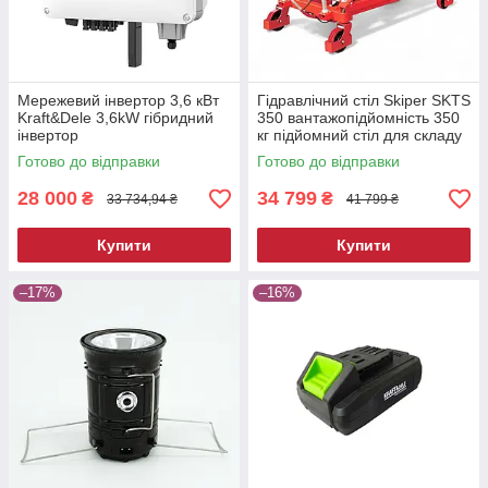
Мережевий інвертор 3,6 кВт
Гідравлічний стіл Skiper SKTS
Kraft&Dele 3,6kW гібридний
350 вантажопідйомність 350
інвертор
кг підйомний стіл для складу
та СТО
Готово до відправки
Готово до відправки
28 000
34 799
₴
₴
33 734,94 ₴
41 799 ₴
Купити
Купити
–17%
–16%