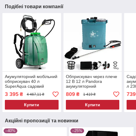
Подібні товари компанії
Акумуляторний мобільний
Обприскувач через плече
Садо
обприскувач 40 л
12 В 12 л Pandora
акум
SuperAqua садовий
акумуляторний
л 23
розпилювач добрив на
оприскувач для саду
для 
3 395
809
739
₴
₴
4 467,11 ₴
1 419 ₴
колесах городній
розпилювач добрив
аку
оприскувач овочів
садовий оприскувач
опри
Купити
Купити
Акційні пропозиції та новинки
–40%
–25%