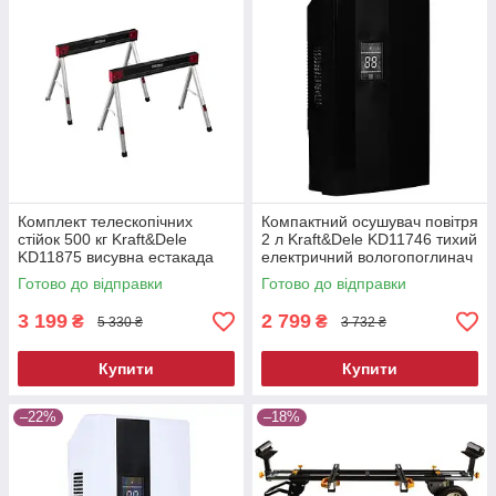
Комплект телескопічних
Компактний осушувач повітря
стійок 500 кг Kraft&Dele
2 л Kraft&Dele KD11746 тихий
KD11875 висувна естакада
електричний вологопоглинач
Готово до відправки
Готово до відправки
3 199
2 799
₴
₴
5 330 ₴
3 732 ₴
Купити
Купити
–22%
–18%