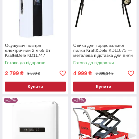
Осушувач повітря
Стійка для торцювальної
електричний 2 л 65 Вт
пилки Kraft&Dele KD11873 —
Kraft&Dele KD11747
металева підставка для пили
побутовий вологопоглинач
Готово до відправки
Готово до відправки
2 799
4 999
₴
₴
3 599 ₴
6 096,34 ₴
Купити
Купити
–17%
–17%