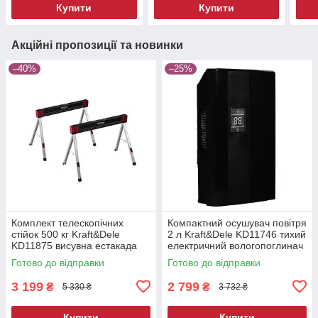
Купити
Купити
саду
Акційні пропозиції та новинки
–40%
–25%
Комплект телескопічних
Компактний осушувач повітря
стійок 500 кг Kraft&Dele
2 л Kraft&Dele KD11746 тихий
KD11875 висувна естакада
електричний вологопоглинач
Готово до відправки
Готово до відправки
3 199
2 799
₴
₴
5 330 ₴
3 732 ₴
Купити
Купити