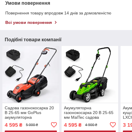
Умови повернення
Повернення товару впродовж 14 днів за домовленістю
Всі умови повернення
Подібні товари компанії
Садова газонокосарка 20
Акумуляторна
Акум
В 25-65 мм GoPlus
газонокосарка 20 В 25-65
кущо
акумуляторна
мм MalTec садова
LXC
газонокосарка для
газонокосарка на
4 595
4 595
3 1
₴
₴
5 000 ₴
4 900 ₴
садових робіт косилка для
акумуляторі косарка
трави газонокосарки
газонів газонокосарки для