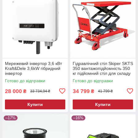
Мережевий інвертор 3,6 кВт
Гідравлічний стіл Skiper SKTS
Kraft&Dele 3,6kW гібридний
350 вантажопідйомність 350
інвертор
кг підйомний стіл для складу
та СТО
Готово до відправки
Готово до відправки
28 000
34 799
₴
₴
33 734,94 ₴
41 799 ₴
Купити
Купити
–17%
–16%