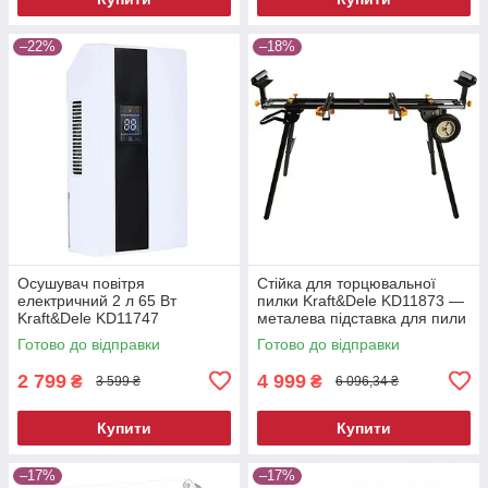
–22%
–18%
Осушувач повітря
Стійка для торцювальної
електричний 2 л 65 Вт
пилки Kraft&Dele KD11873 —
Kraft&Dele KD11747
металева підставка для пили
побутовий вологопоглинач
Готово до відправки
Готово до відправки
2 799
4 999
₴
₴
3 599 ₴
6 096,34 ₴
Купити
Купити
–17%
–17%