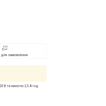
я для замовлення
 В та ємністю 2,5 А·год.