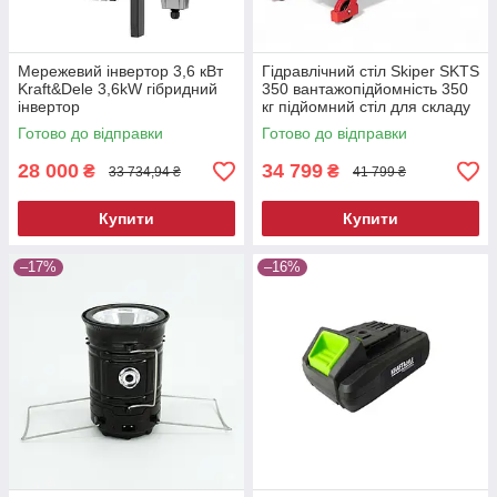
Мережевий інвертор 3,6 кВт
Гідравлічний стіл Skiper SKTS
Kraft&Dele 3,6kW гібридний
350 вантажопідйомність 350
інвертор
кг підйомний стіл для складу
та СТО
Готово до відправки
Готово до відправки
28 000
34 799
₴
₴
33 734,94 ₴
41 799 ₴
Купити
Купити
–17%
–16%