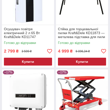
Осушувач повітря
Стійка для торцювальної
електричний 2 л 65 Вт
пилки Kraft&Dele KD11873 —
Kraft&Dele KD11747
металева підставка для пили
побутовий вологопоглинач
Готово до відправки
Готово до відправки
2 799
4 999
₴
₴
3 599 ₴
6 096,34 ₴
Купити
Купити
–17%
–17%