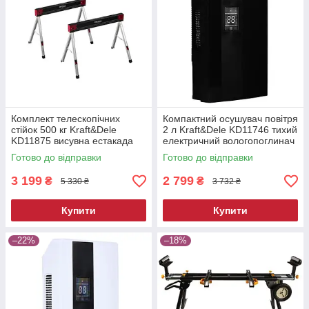
Комплект телескопічних
Компактний осушувач повітря
стійок 500 кг Kraft&Dele
2 л Kraft&Dele KD11746 тихий
KD11875 висувна естакада
електричний вологопоглинач
Готово до відправки
Готово до відправки
3 199
2 799
₴
₴
5 330 ₴
3 732 ₴
Купити
Купити
–22%
–18%