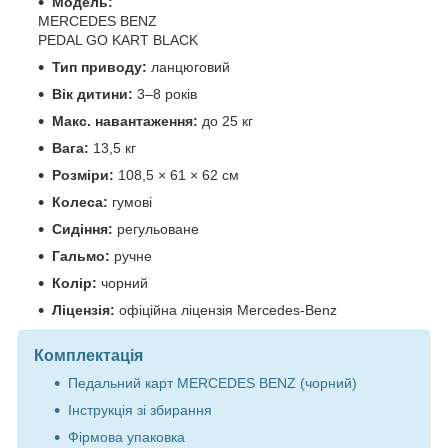
Модель:
MERCEDES BENZ
PEDAL GO KART BLACK
Тип приводу:
ланцюговий
Вік дитини:
3–8 років
Макс. навантаження:
до 25 кг
Вага:
13,5 кг
Розміри:
108,5 × 61 × 62 см
Колеса:
гумові
Сидіння:
регульоване
Гальмо:
ручне
Колір:
чорний
Ліцензія:
офіційна ліцензія Mercedes-Benz
Комплектація
Педальний карт MERCEDES BENZ (чорний)
Інструкція зі збирання
Фірмова упаковка