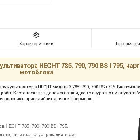
Характеристики
Інформаці
льтиватора HECHT 785, 790, 790 BS і 795, кар
мотоблока
 культиваторів HECHT моделей 785, 790, 790 BS і 795. Він призна
 робіт. Картоплекопач допомагає швидко та акуратно витягувати бу
я власників присадибних ділянок і фермерів.
ів HECHT 785, 790, 790 BS і 795.
ріалів, що забезпечує тривалий термін