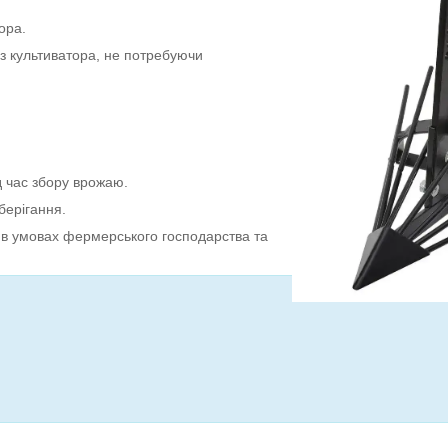
ора.
 з культиватора, не потребуючи
д час збору врожаю.
берігання.
ю в умовах фермерського господарства та