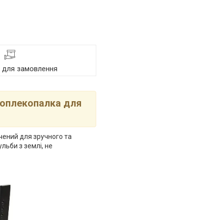
я для замовлення
топлекопалка для
чений для зручного та
льби з землі, не