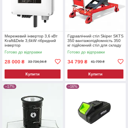
Мережевий інвертор 3,6 кВт
Гідравлічний стіл Skiper SKTS
Kraft&Dele 3,6kW гібридний
350 вантажопідйомність 350
інвертор
кг підйомний стіл для складу
та СТО
Готово до відправки
Готово до відправки
28 000
34 799
₴
₴
33 734,94 ₴
41 799 ₴
Купити
Купити
–17%
–16%