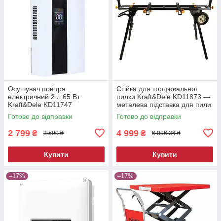
Осушувач повітря
Стійка для торцювальної
електричний 2 л 65 Вт
пилки Kraft&Dele KD11873 —
Kraft&Dele KD11747
металева підставка для пили
побутовий вологопоглинач
Готово до відправки
Готово до відправки
2 799
4 999
₴
₴
3 599 ₴
6 096,34 ₴
Купити
Купити
–17%
–17%