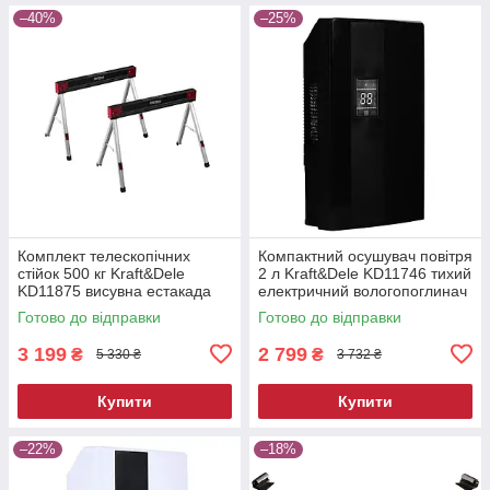
–40%
–25%
Комплект телескопічних
Компактний осушувач повітря
стійок 500 кг Kraft&Dele
2 л Kraft&Dele KD11746 тихий
KD11875 висувна естакада
електричний вологопоглинач
Готово до відправки
Готово до відправки
3 199
2 799
₴
₴
5 330 ₴
3 732 ₴
Купити
Купити
–22%
–18%