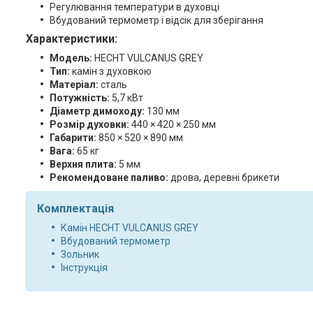
Регулювання температури в духовці
Вбудований термометр і відсік для зберігання
Характеристики:
Модель:
HECHT VULCANUS GREY
Тип:
камін з духовкою
Матеріал:
сталь
Потужність:
5,7 кВт
Діаметр димоходу:
130 мм
Розмір духовки:
440 × 420 × 250 мм
Габарити:
850 × 520 × 890 мм
Вага:
65 кг
Верхня плита:
5 мм
Рекомендоване паливо:
дрова, деревні брикети
Комплектація
Камін HECHT VULCANUS GREY
Вбудований термометр
Зольник
Інструкція