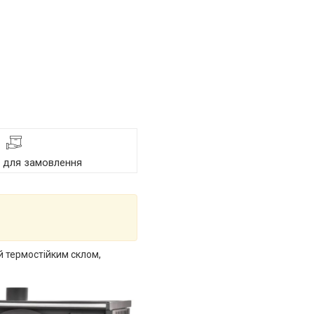
я для замовлення
й термостійким склом,