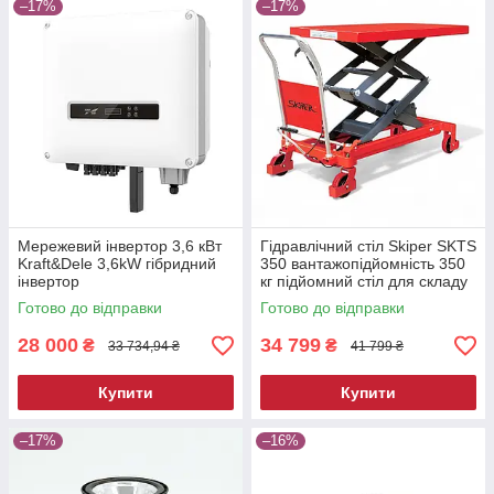
–17%
–17%
Мережевий інвертор 3,6 кВт
Гідравлічний стіл Skiper SKTS
Kraft&Dele 3,6kW гібридний
350 вантажопідйомність 350
інвертор
кг підйомний стіл для складу
та СТО
Готово до відправки
Готово до відправки
28 000
34 799
₴
₴
33 734,94 ₴
41 799 ₴
Купити
Купити
–17%
–16%