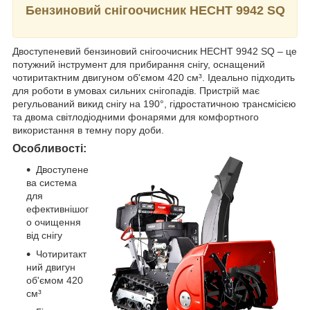
Бензиновий снігоочисник HECHT 9942 SQ
Двоступеневий бензиновий снігоочисник HECHT 9942 SQ – це
потужний інструмент для прибирання снігу, оснащений
чотиритактним двигуном об'ємом 420 см³. Ідеально підходить
для роботи в умовах сильних снігопадів. Пристрій має
регульований викид снігу на 190°, гідростатичною трансмісією
та двома світлодіодними фонарями для комфортного
використання в темну пору доби.
Особливості:
Двоступене
ва система
для
ефективнішог
о очищення
від снігу
Чотиритакт
ний двигун
об'ємом 420
см³