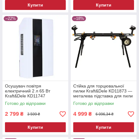
Купити
Купити
–22%
–18%
Осушувач повітря
Стійка для торцювальної
електричний 2 л 65 Вт
пилки Kraft&Dele KD11873 —
Kraft&Dele KD11747
металева підставка для пили
побутовий вологопоглинач
Готово до відправки
Готово до відправки
2 799
4 999
₴
₴
3 599 ₴
6 096,34 ₴
Купити
Купити