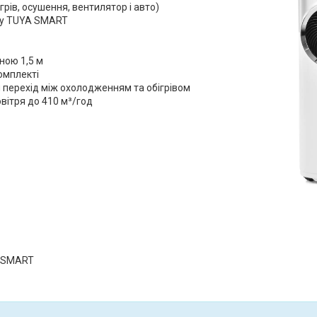
рів, осушення, вентилятор і авто)
тку TUYA SMART
ною 1,5 м
омплекті
 перехід між охолодженням та обігрівом
вітря до 410 м³/год
A SMART