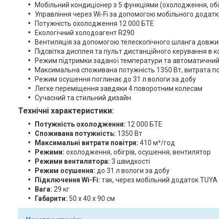
Мобільний кондиціонер з 5 функціями (охолодження, обіг
Управління через Wi-Fi за допомогою мобільного дода
Потужність охолодження 12 000 БТЕ
Екологічний холодоагент R290
Вентиляція за допомогою телескопічного шланга довжи
Підсвітка дисплея та пульт дистанційного керування в к
Режим підтримки заданої температури та автоматичний
Максимальна споживана потужність 1350 Вт, витрата по
Режим осушення поглинає до 31 л вологи за добу
Легке переміщення завдяки 4 поворотним колесам
Сучасний та стильний дизайн
Технічні характеристики:
Потужність охолодження:
12 000 БТЕ
Споживана потужність:
1350 Вт
Максимальні витрати повітря:
410 м³/год
Режими:
охолодження, обігрів, осушення, вентилятор
Режими вентилятора:
3 швидкості
Режим осушення:
до 31 л вологи за добу
Підключення Wi-Fi:
так, через мобільний додаток TUY
Вага:
29 кг
Габарити:
50 x 40 x 90 см