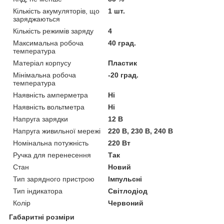
Кількість акумуляторів, що
1 шт.
заряджаються
Кількість режимів заряду
4
Максимальна робоча
40 град.
температура
Матеріал корпусу
Пластик
Мінімальна робоча
-20 град.
температура
Наявність амперметра
Ні
Наявність вольтметра
Ні
Напруга зарядки
12 В
Напруга живильної мережі
220 В, 230 В, 240 В
Номінальна потужність
220 Вт
Ручка для перенесення
Так
Стан
Новий
Тип зарядного пристрою
Імпульсні
Тип індикатора
Світлодіод
Колір
Червоний
Габаритні розміри