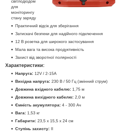
світлодіодом
для
моніторингу
стану заряду
Практичний відсік для зберігання
Затискачі безпеки для надійного підключення
12 В розетка для широкого застосування
Мала вага та висока продуктивність
Захист від зворотної полярності
Характеристики:
Напруга:
12V / 2-15А
Вихідна напруга:
230 В / 50 Гц (змінний струм)
Довжина вхідного кабелю:
1,75 м
Довжина вихідного кабелю:
2,0 м
Ємність акумулятора:
4 - 300 Ач
Вага:
1,53 кг
Габарити:
23,5 х 15,5 х 24 см
Ступінь захисту:
II