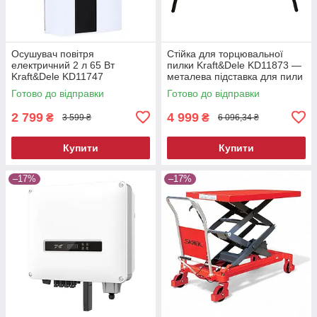
Осушувач повітря
Стійка для торцювальної
електричний 2 л 65 Вт
пилки Kraft&Dele KD11873 —
Kraft&Dele KD11747
металева підставка для пили
побутовий вологопоглинач
Готово до відправки
Готово до відправки
2 799
4 999
₴
₴
3 599 ₴
6 096,34 ₴
Купити
Купити
–17%
–17%