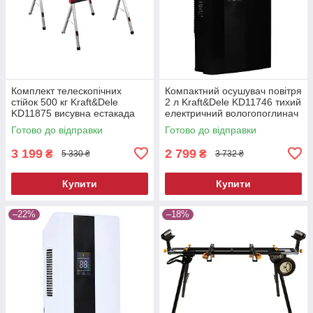
Комплект телескопічних
Компактний осушувач повітря
стійок 500 кг Kraft&Dele
2 л Kraft&Dele KD11746 тихий
KD11875 висувна естакада
електричний вологопоглинач
Готово до відправки
Готово до відправки
3 199
2 799
₴
₴
5 330 ₴
3 732 ₴
Купити
Купити
–22%
–18%