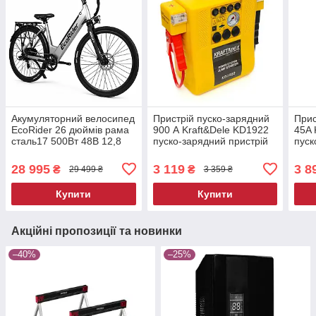
Акумуляторний велосипед
Пристрій пуско-зарядний
Прис
EcoRider 26 дюймів рама
900 А Kraft&Dele KD1922
45A 
сталь17 500Вт 48В 12,8
пуско-зарядний пристрій
пуск
А·год електровелосипед
для повсякденної їзди
28 995
3 119
3 8
₴
₴
29 499 ₴
3 359 ₴
Купити
Купити
Акційні пропозиції та новинки
–40%
–25%