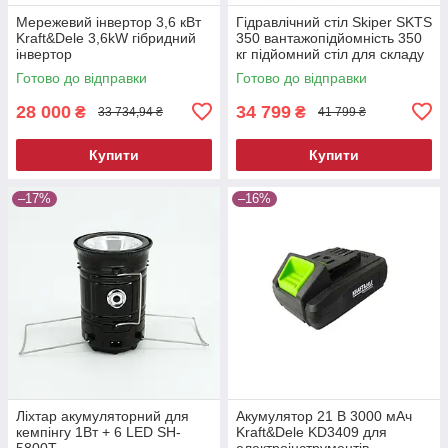
Мережевий інвертор 3,6 кВт
Гідравлічний стіл Skiper SKTS
Kraft&Dele 3,6kW гібридний
350 вантажопідйомність 350
інвертор
кг підйомний стіл для складу
та СТО
Готово до відправки
Готово до відправки
28 000
34 799
₴
₴
33 734,94 ₴
41 799 ₴
Купити
Купити
–17%
–16%
Ліхтар акумуляторний для
Акумулятор 21 В 3000 мАч
кемпінгу 1Вт + 6 LED SH-
Kraft&Dele KD3409 для
5800T
електроінструментів