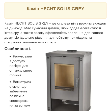
Камін HECHT SOLIS GREY
Камін HECHT SOLIS GREY – це сталева піч з верхнім виходом
на димохід. Має сучасний дизайн, який додає елегантності
інтер'єру, а також високу ефективність опалення для вашого
дому. Це ідеальне рішення для обігріву приміщень та
створення затишної атмосфери.
Особливості:
Регулюванн
я доступу
повітря для
оптимального
горіння
Вогнетривк
е скло, що
забезпечує
безпечне
спостережен
ня за вогнем