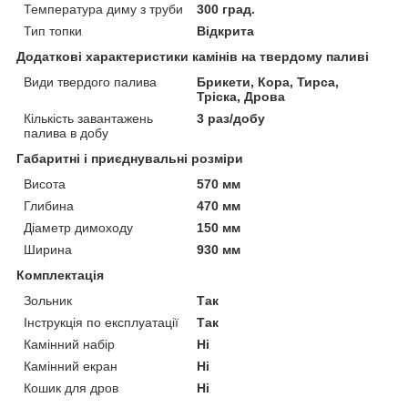
Температура диму з труби
300 град.
Тип топки
Відкрита
Додаткові характеристики камінів на твердому паливі
Види твердого палива
Брикети, Кора, Тирса,
Тріска, Дрова
Кількість завантажень
3 раз/добу
палива в добу
Габаритні і приєднувальні розміри
Висота
570 мм
Глибина
470 мм
Діаметр димоходу
150 мм
Ширина
930 мм
Комплектація
Зольник
Так
Інструкція по експлуатації
Так
Камінний набір
Ні
Камінний екран
Ні
Кошик для дров
Ні