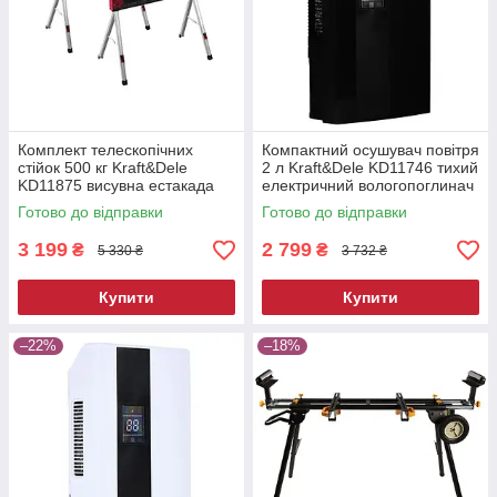
Комплект телескопічних
Компактний осушувач повітря
стійок 500 кг Kraft&Dele
2 л Kraft&Dele KD11746 тихий
KD11875 висувна естакада
електричний вологопоглинач
Готово до відправки
Готово до відправки
3 199
2 799
₴
₴
5 330 ₴
3 732 ₴
Купити
Купити
–22%
–18%