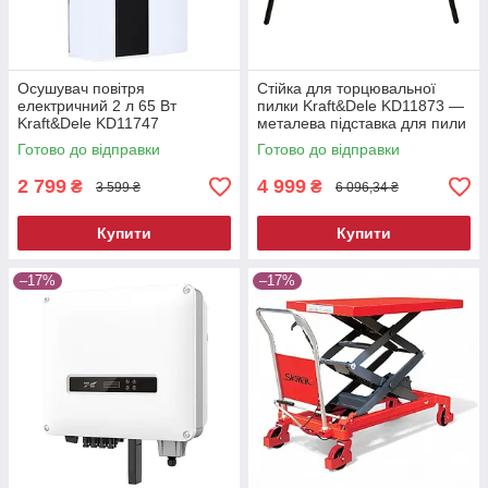
Осушувач повітря
Стійка для торцювальної
електричний 2 л 65 Вт
пилки Kraft&Dele KD11873 —
Kraft&Dele KD11747
металева підставка для пили
побутовий вологопоглинач
Готово до відправки
Готово до відправки
2 799
4 999
₴
₴
3 599 ₴
6 096,34 ₴
Купити
Купити
–17%
–17%