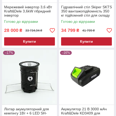
Мережевий інвертор 3,6 кВт
Гідравлічний стіл Skiper SKTS
Kraft&Dele 3,6kW гібридний
350 вантажопідйомність 350
інвертор
кг підйомний стіл для складу
та СТО
Готово до відправки
Готово до відправки
28 000
34 799
₴
₴
33 734,94 ₴
41 799 ₴
Купити
Купити
–17%
–16%
Ліхтар акумуляторний для
Акумулятор 21 В 3000 мАч
кемпінгу 1Вт + 6 LED SH-
Kraft&Dele KD3409 для