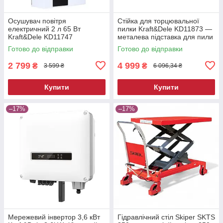
Осушувач повітря
Стійка для торцювальної
електричний 2 л 65 Вт
пилки Kraft&Dele KD11873 —
Kraft&Dele KD11747
металева підставка для пили
побутовий вологопоглинач
Готово до відправки
Готово до відправки
2 799
4 999
₴
₴
3 599 ₴
6 096,34 ₴
Купити
Купити
–17%
–17%
Мережевий інвертор 3,6 кВт
Гідравлічний стіл Skiper SKTS