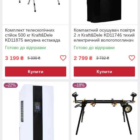
Комплект телескопічних
Компактний осушувач повітря
стійок 500 кг Kraft&Dele
2 л Kraft&Dele KD11746 тихий
KD11875 висувна естакада
електричний вологопоглинач
Готово до відправки
Готово до відправки
3 199
2 799
₴
₴
5 330 ₴
3 732 ₴
Купити
Купити
–22%
–18%