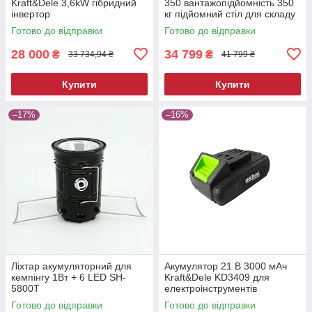
Kraft&Dele 3,6kW гібридний
350 вантажопідйомність 350
інвертор
кг підйомний стіл для складу
та СТО
Готово до відправки
Готово до відправки
28 000
34 799
₴
₴
33 734,94 ₴
41 799 ₴
Купити
Купити
–17%
–16%
Ліхтар акумуляторний для
Акумулятор 21 В 3000 мАч
кемпінгу 1Вт + 6 LED SH-
Kraft&Dele KD3409 для
5800T
електроінструментів
Готово до відправки
Готово до відправки