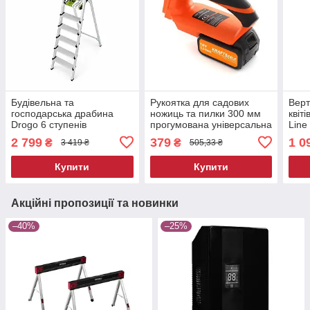
Будівельна та
Рукоятка для садових
Верт
господарська драбина
ножиць та пилки 300 мм
квіт
Drogo 6 ступенів
прогумована універсальна
Line
навантаження 125 кг DG-
Kraft&Dele KD1764 ручка
см в
2 799
379
1 0
₴
₴
3 419 ₴
505,33 ₴
102013 розкладна
змінна
для 
алюмінієва драбина для
Купити
Купити
магазину
Акційні пропозиції та новинки
–40%
–25%